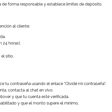
a de forma responsable y establece límites de depósito.
nción al cliente:
da.
 24 horas).
l sitio.
lece tu contraseña usando el enlace “Olvidé mi contraseña”.
ta, contacta al chat en vivo.
lover y que tu cuenta esté verificada.
habilitado y que el monto supere el mínimo.