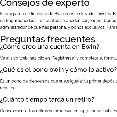
Consejos de experto
El programa de fidelidad de Bwin consta de varios niveles: 
en tragamonedas). Los puntos se pueden canjear por bonos, t
administrador de cuentas personal y bonos exclusivos. Para ma
Preguntas frecuentes
¿Cómo creo una cuenta en Bwin?
Ve al sitio web, haz clic en “Registrarse” y completa el form
¿Qué es el bono bwin y cómo lo activo?
Es un bono de bienvenida que suele igualar tu primer depósito
requiere.
¿Cuánto tiempo tarda un retiro?
Generalmente, los retiros se procesan en 24-72 horas hábile