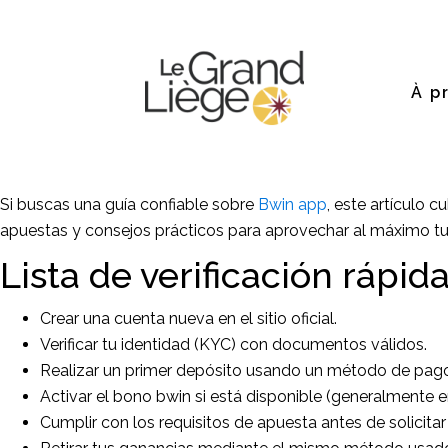
À p
Si buscas una guía confiable sobre
Bwin app
, este artículo 
apuestas y consejos prácticos para aprovechar al máximo t
Lista de verificación rápid
Crear una cuenta nueva en el sitio oficial.
Verificar tu identidad (KYC) con documentos válidos.
Realizar un primer depósito usando un método de pag
Activar el bono bwin si está disponible (generalmente 
Cumplir con los requisitos de apuesta antes de solicitar 