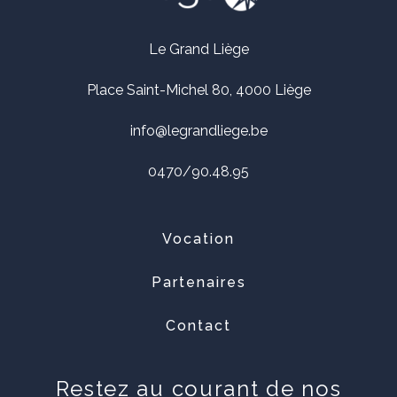
Le Grand Liège
Place Saint-Michel 80, 4000 Liège
info@legrandliege.be
0470/90.48.95
Vocation
Partenaires
Contact
Restez au courant de nos