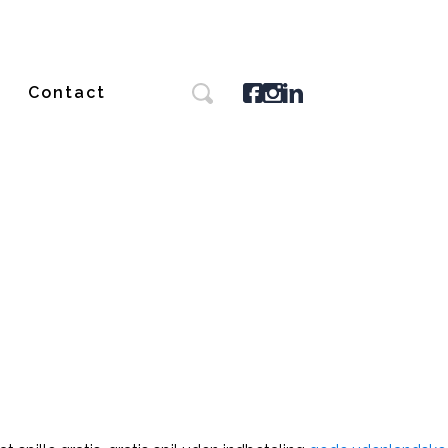
Contact
llet uden Økonomisk