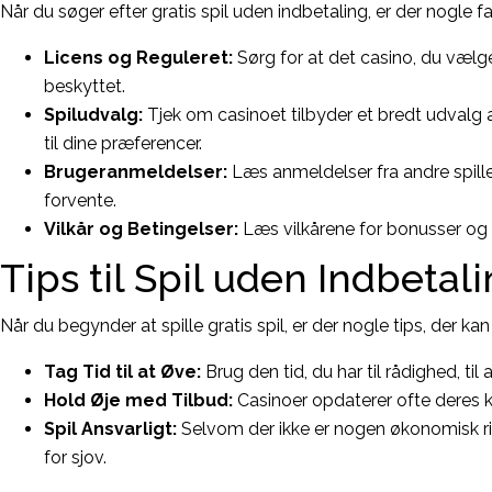
Når du søger efter gratis spil uden indbetaling, er der nogle fa
Licens og Reguleret:
Sørg for at det casino, du vælger
beskyttet.
Spiludvalg:
Tjek om casinoet tilbyder et bredt udvalg af 
til dine præferencer.
Brugeranmeldelser:
Læs anmeldelser fra andre spill
forvente.
Vilkår og Betingelser:
Læs vilkårene for bonusser og 
Tips til Spil uden Indbetal
Når du begynder at spille gratis spil, er der nogle tips, der 
Tag Tid til at Øve:
Brug den tid, du har til rådighed, til 
Hold Øje med Tilbud:
Casinoer opdaterer ofte deres k
Spil Ansvarligt:
Selvom der ikke er nogen økonomisk risik
for sjov.