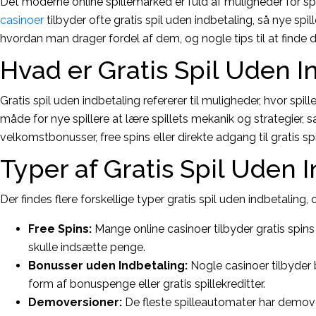
Det moderne online spillemarked er fuld af muligheder for spil
casinoer
tilbyder ofte gratis spil uden indbetaling, så nye spill
hvordan man drager fordel af dem, og nogle tips til at finde d
Hvad er Gratis Spil Uden I
Gratis spil uden indbetaling refererer til muligheder, hvor spil
måde for nye spillere at lære spillets mekanik og strategier, s
velkomstbonusser, free spins eller direkte adgang til gratis sp
Typer af Gratis Spil Uden 
Der findes flere forskellige typer gratis spil uden indbetaling,
Free Spins:
Mange online casinoer tilbyder gratis spins
skulle indsætte penge.
Bonusser uden Indbetaling:
Nogle casinoer tilbyder b
form af bonuspenge eller gratis spillekreditter.
Demoversioner:
De fleste spilleautomater har demover