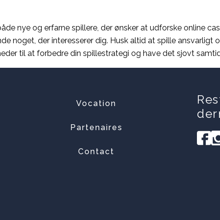
åde nye og erfarne spillere, der ønsker at udforske online cas
nde noget, der interesserer dig. Husk altid at spille ansvarligt
der til at forbedre din spillestrategi og have det sjovt samtid
Res
Vocation
der
Partenaires
Contact