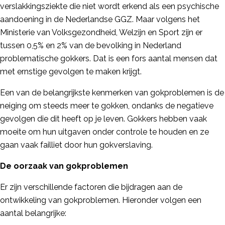
verslakkingsziekte die niet wordt erkend als een psychische
aandoening in de Nederlandse GGZ. Maar volgens het
Ministerie van Volksgezondheid, Welzijn en Sport zijn er
tussen 0,5% en 2% van de bevolking in Nederland
problematische gokkers. Dat is een fors aantal mensen dat
met ernstige gevolgen te maken krijgt.
Een van de belangrijkste kenmerken van gokproblemen is de
neiging om steeds meer te gokken, ondanks de negatieve
gevolgen die dit heeft op je leven. Gokkers hebben vaak
moeite om hun uitgaven onder controle te houden en ze
gaan vaak failliet door hun gokverslaving.
De oorzaak van gokproblemen
Er zijn verschillende factoren die bijdragen aan de
ontwikkeling van gokproblemen. Hieronder volgen een
aantal belangrijke: