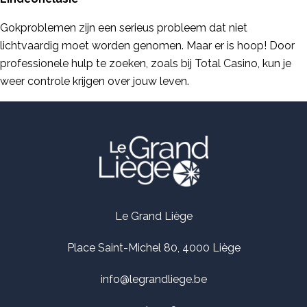
Gokproblemen zijn een serieus probleem dat niet
lichtvaardig moet worden genomen. Maar er is hoop! Door
professionele hulp te zoeken, zoals bij Total Casino, kun je
weer controle krijgen over jouw leven.
Le Grand Liège
Place Saint-Michel 80, 4000 Liège
info@legrandliege.be