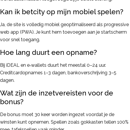
Kan ik betcity op mijn mobiel spelen?
Ja, de site is volledig mobiel geoptimaliseerd als progressive
web app (PWA). Je kunt hem toevoegen aan je startscherm
voor snel toegang.
Hoe lang duurt een opname?
Bij iDEAL en e‑wallets duurt het meestal 0–24 uur.
Creditcardopnames 1–3 dagen, bankoverschrijving 3–5
dagen.
Wat zijn de inzetvereisten voor de
bonus?
De bonus moet 30 keer worden ingezet voordat je de
winsten kunt opnemen. Spellen zoals gokkasten tellen 100%
mee, tafelspellen vaak minder.