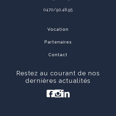
0470/90.48.95
Vocation
Partenaires
Contact
Restez au courant de nos
dernières actualités