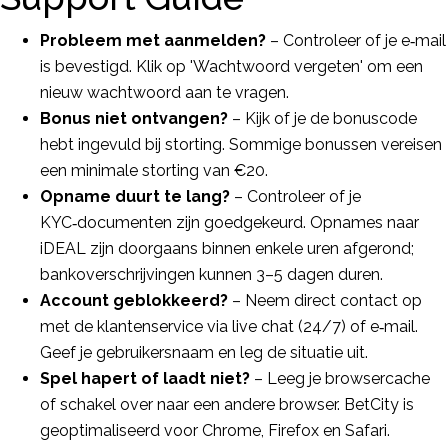
Probleem met aanmelden?
– Controleer of je e‑mail
is bevestigd. Klik op 'Wachtwoord vergeten' om een
nieuw wachtwoord aan te vragen.
Bonus niet ontvangen?
– Kijk of je de bonuscode
hebt ingevuld bij storting. Sommige bonussen vereisen
een minimale storting van €20.
Opname duurt te lang?
– Controleer of je
KYC‑documenten zijn goedgekeurd. Opnames naar
iDEAL zijn doorgaans binnen enkele uren afgerond;
bankoverschrijvingen kunnen 3–5 dagen duren.
Account geblokkeerd?
– Neem direct contact op
met de klantenservice via live chat (24/7) of e‑mail.
Geef je gebruikersnaam en leg de situatie uit.
Spel hapert of laadt niet?
– Leeg je browsercache
of schakel over naar een andere browser. BetCity is
geoptimaliseerd voor Chrome, Firefox en Safari.