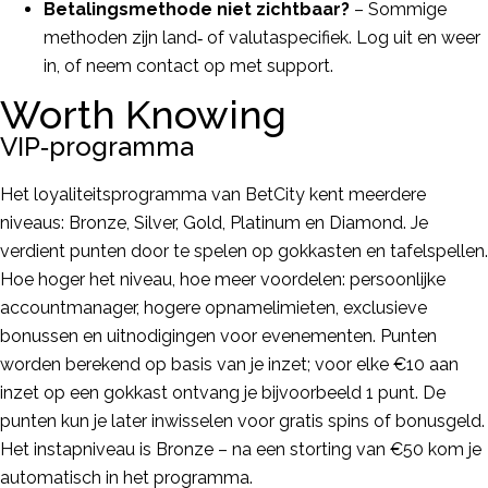
Betalingsmethode niet zichtbaar?
– Sommige
methoden zijn land‑ of valutaspecifiek. Log uit en weer
in, of neem contact op met support.
Worth Knowing
VIP‑programma
Het loyaliteitsprogramma van BetCity kent meerdere
niveaus: Bronze, Silver, Gold, Platinum en Diamond. Je
verdient punten door te spelen op gokkasten en tafelspellen.
Hoe hoger het niveau, hoe meer voordelen: persoonlijke
accountmanager, hogere opnamelimieten, exclusieve
bonussen en uitnodigingen voor evenementen. Punten
worden berekend op basis van je inzet; voor elke €10 aan
inzet op een gokkast ontvang je bijvoorbeeld 1 punt. De
punten kun je later inwisselen voor gratis spins of bonusgeld.
Het instapniveau is Bronze – na een storting van €50 kom je
automatisch in het programma.