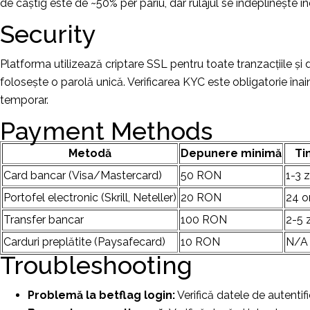
de câștig este de ~50% per pariu, dar rulajul se îndeplinește in
Security
Platforma utilizează criptare SSL pentru toate tranzacțiile și
folosește o parolă unică. Verificarea KYC este obligatorie îna
temporar.
Payment Methods
Metodă
Depunere minimă
Ti
Card bancar (Visa/Mastercard)
50 RON
1-3 z
Portofel electronic (Skrill, Neteller)
20 RON
24 o
Transfer bancar
100 RON
2-5 z
Carduri preplătite (Paysafecard)
10 RON
N/A 
Troubleshooting
Problemă la betflag login:
Verifică datele de autentif