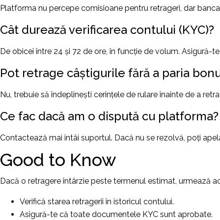
Platforma nu percepe comisioane pentru retrageri, dar banca ta
Cât durează verificarea contului (KYC)?
De obicei între 24 și 72 de ore, în funcție de volum. Asigură-t
Pot retrage câștigurile fără a paria bon
Nu, trebuie să îndeplinești cerințele de rulare înainte de a ret
Ce fac dacă am o dispută cu platforma?
Contactează mai întâi suportul. Dacă nu se rezolvă, poți apela
Good to Know
Dacă o retragere întârzie peste termenul estimat, urmează ace
Verifică starea retragerii în istoricul contului.
Asigură-te că toate documentele KYC sunt aprobate.