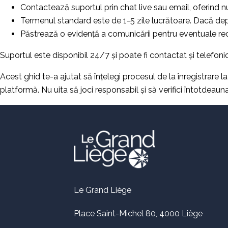
Contactează suportul prin chat live sau email, oferind n
Termenul standard este de 1-5 zile lucrătoare. Dacă dep
Păstrează o evidență a comunicării pentru eventuale rec
Suportul este disponibil 24/7 și poate fi contactat și telefoni
Acest ghid te-a ajutat să înțelegi procesul de la înregistrare 
platformă. Nu uita să joci responsabil și să verifici întotdeaun
Le Grand Liège
Place Saint-Michel 80, 4000 Liège