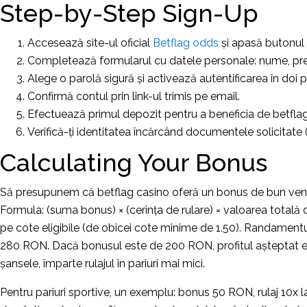
Step-by-Step Sign-Up
Accesează site-ul oficial
Betflag odds
și apasă butonul „
Completează formularul cu datele personale: nume, pren
Alege o parolă sigură și activează autentificarea în doi 
Confirmă contul prin link-ul trimis pe email.
Efectuează primul depozit pentru a beneficia de betfla
Verifică-ți identitatea încărcând documentele solicitate 
Calculating Your Bonus
Să presupunem că betflag casino oferă un bonus de bun veni
Formula: (suma bonus) × (cerința de rulare) = valoarea totală
pe cote eligibile (de obicei cote minime de 1.50). Randamentul
280 RON. Dacă bonusul este de 200 RON, profitul așteptat es
șansele, împarte rulajul în pariuri mai mici.
Pentru pariuri sportive, un exemplu: bonus 50 RON, rulaj 10x 