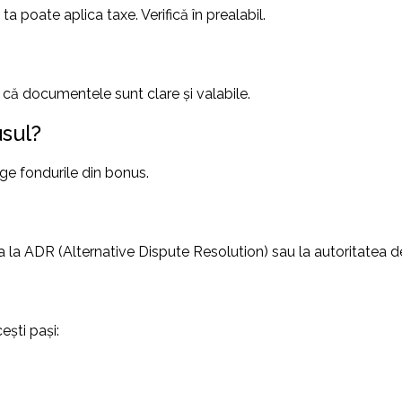
 poate aplica taxe. Verifică în prealabil.
e că documentele sunt clare și valabile.
usul?
rage fondurile din bonus.
 la ADR (Alternative Dispute Resolution) sau la autoritatea de 
ști pași: