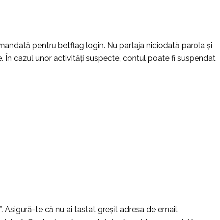
omandată pentru betflag login. Nu partaja niciodată parola și
. În cazul unor activități suspecte, contul poate fi suspendat
”. Asigură-te că nu ai tastat greșit adresa de email.