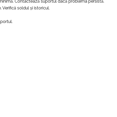
 minimă. Contactează suportul dacă problema persistă.
erifică soldul și istoricul.
portul.