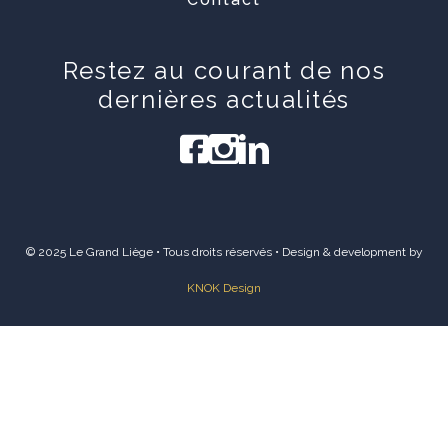
Restez au courant de nos
dernières actualités
© 2025 Le Grand Liège • Tous droits réservés • Design & development by
KNOK Design