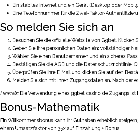
Ein stabiles Internet und ein Gerät (Desktop oder Mobi
Eine Telefonnummer für die Zwei-Faktor-Authentifizier
So melden Sie sich an
Besuchen Sie die offizielle Website von Ggbet. Klicken Si
Geben Sie Ihre persönlichen Daten ein: vollständiger 
Wählen Sie einen Benutzernamen und ein sicheres Pass
Bestätigen Sie die AGB und die Datenschutzrichtlinie. 
Überprüfen Sie Ihre E‑Mail und klicken Sie auf den Bestä
Melden Sie sich mit Ihren Zugangsdaten an. Nach der er
Hinweis:
Die Verwendung eines ggbet casino de Zugangs ist ide
Bonus-Mathematik
Ein Willkommensbonus kann Ihr Guthaben erheblich steigern,
einem Umsatzfaktor von 35x auf Einzahlung + Bonus.