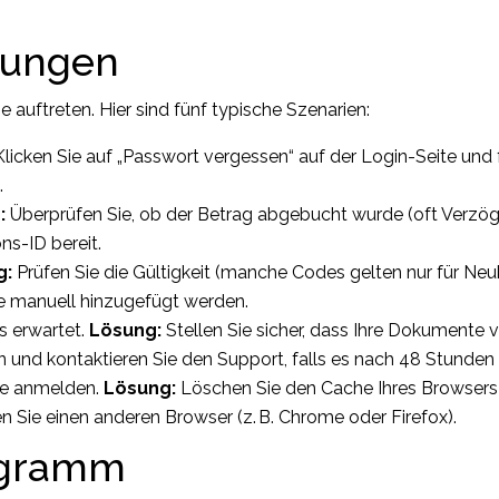
sungen
 auftreten. Hier sind fünf typische Szenarien:
licken Sie auf „Passwort vergessen“ auf der Login-Seite und
.
:
Überprüfen Sie, ob der Betrag abgebucht wurde (oft Verzög
ns-ID bereit.
g:
Prüfen Sie die Gültigkeit (manche Codes gelten nur für Ne
 manuell hinzugefügt werden.
ls erwartet.
Lösung:
Stellen Sie sicher, dass Ihre Dokumente v
und kontaktieren Sie den Support, falls es nach 48 Stunden 
ite anmelden.
Lösung:
Löschen Sie den Cache Ihres Browsers
n Sie einen anderen Browser (z. B. Chrome oder Firefox).
rogramm