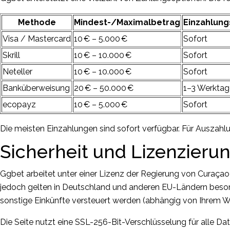
Methode
Mindest-/Maximalbetrag
Einzahlun
Visa / Mastercard
10 € – 5.000 €
Sofort
Skrill
10 € – 10.000 €
Sofort
Neteller
10 € – 10.000 €
Sofort
Banküberweisung
20 € – 50.000 €
1–3 Werktag
ecopayz
10 € – 5.000 €
Sofort
Die meisten Einzahlungen sind sofort verfügbar. Für Auszahlu
Sicherheit und Lizenzieru
Ggbet arbeitet unter einer Lizenz der Regierung von Curaçao
jedoch gelten in Deutschland und anderen EU-Ländern beson
sonstige Einkünfte versteuert werden (abhängig von Ihrem Woh
Die Seite nutzt eine SSL-256-Bit-Verschlüsselung für alle 