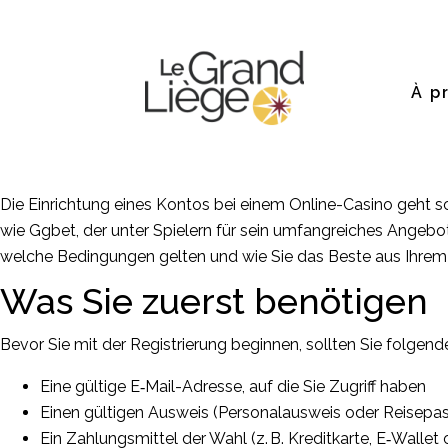
À p
Die Einrichtung eines Kontos bei einem Online-Casino geht sc
wie Ggbet, der unter Spielern für sein umfangreiches Angebot 
welche Bedingungen gelten und wie Sie das Beste aus Ihrem 
Was Sie zuerst benötigen
Bevor Sie mit der Registrierung beginnen, sollten Sie folgend
Eine gültige E‑Mail-Adresse, auf die Sie Zugriff haben
Einen gültigen Ausweis (Personalausweis oder Reisepass)
Ein Zahlungsmittel der Wahl (z. B. Kreditkarte, E‑Walle