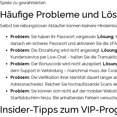
Spiele zu gewährleisten.
Häufige Probleme und Lö
Selbst bei reibungslosen Abläufen können kleinere Hindernisse
Problem:
Sie haben Ihr Passwort vergessen.
Lösung:
K
danach ein sicheres Passwort und aktivieren Sie die 2FA
Problem:
Die Einzahlung wird nicht angezeigt.
Lösung
Kundenservice per Live-Chat – halten Sie die Transaktio
Problem:
Der Bonuscode wird nicht akzeptiert.
Lösun
dem Support in Verbindung – manchmal muss der Code
Problem:
Die Verifikation Ihrer Identität dauert länger a
Adressnachweis). Reichen Sie hochauflösende Scans ein 
Problem:
Sie können sich nicht auf der mobilen Webs
Startbildschirm hinzu. Bei anhaltenden Fehlern versuche
Insider-Tipps zum VIP-P