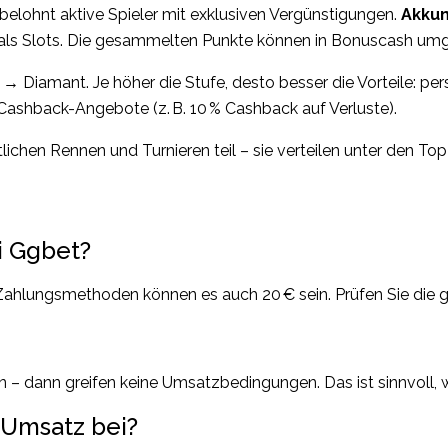
lohnt aktive Spieler mit exklusiven Vergünstigungen.
Akkum
te als Slots. Die gesammelten Punkte können in Bonuscash um
→ Diamant. Je höher die Stufe, desto besser die Vorteile: pe
Cashback-Angebote (z. B. 10 % Cashback auf Verluste).
chen Rennen und Turnieren teil – sie verteilen unter den Top-
i Ggbet?
n Zahlungsmethoden können es auch 20 € sein. Prüfen Sie die
 – dann greifen keine Umsatzbedingungen. Das ist sinnvoll, w
 Umsatz bei?