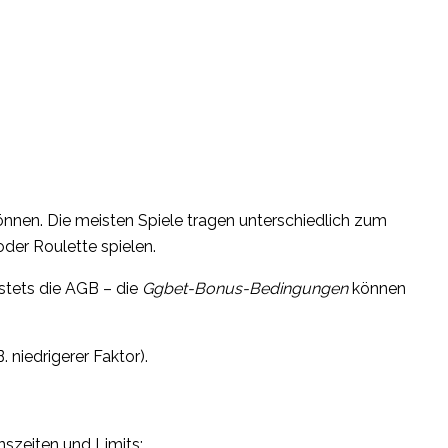
nen. Die meisten Spiele tragen unterschiedlich zum
oder Roulette spielen.
 stets die AGB – die
Ggbet-Bonus-Bedingungen
können
niedrigerer Faktor).
nszeiten und Limits: