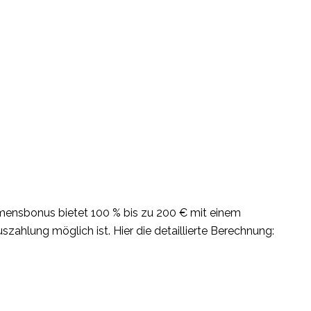
mensbonus bietet 100 % bis zu 200 € mit einem
hlung möglich ist. Hier die detaillierte Berechnung: