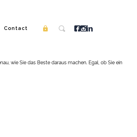
Contact
enau, wie Sie das Beste daraus machen. Egal, ob Sie ein