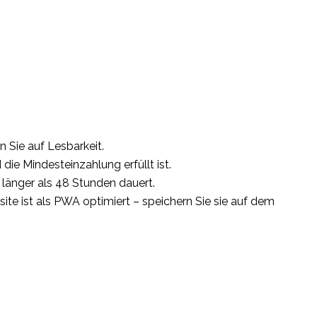
 Sie auf Lesbarkeit.
die Mindesteinzahlung erfüllt ist.
 länger als 48 Stunden dauert.
e ist als PWA optimiert – speichern Sie sie auf dem