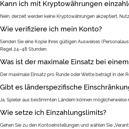
Kann ich mit Kryptowährungen einzah
Nein, derzeit werden keine Kryptowährungen akzeptiert. Nut
Wie verifiziere ich mein Konto?
Senden Sie eine Kopie Ihres gültigen Ausweises (Personalaus
Regel 24–48 Stunden.
Was ist der maximale Einsatz bei eine
Der maximale Einsatz pro Runde oder Wette beträgt in der Re
Gibt es länderspezifische Einschränku
Ja, Spieler aus bestimmten Ländern können möglicherweise n
Wie setze ich Einzahlungslimits?
Gehen Sie zu den Kontoeinstellungen und wählen Sie „Verantw