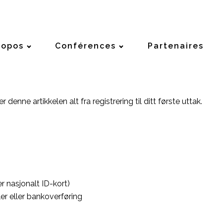
ropos
Conférences
Partenaires
er denne artikkelen alt fra registrering til ditt første uttak.
er nasjonalt ID-kort)
er eller bankoverføring