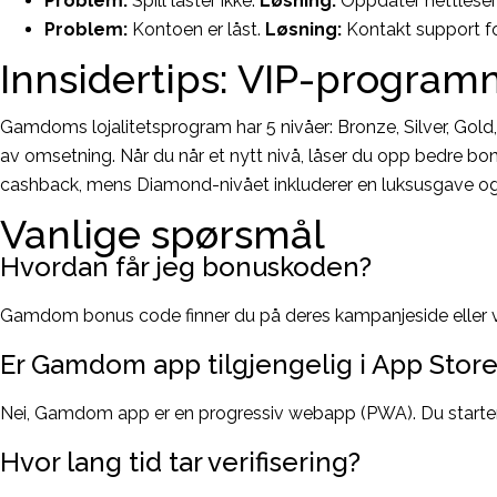
Problem:
Spill laster ikke.
Løsning:
Oppdater nettlesere
Problem:
Kontoen er låst.
Løsning:
Kontakt support for
Innsidertips: VIP-program
Gamdoms lojalitetsprogram har 5 nivåer: Bronze, Silver, Gold,
av omsetning. Når du når et nytt nivå, låser du opp bedre bon
cashback, mens Diamond-nivået inkluderer en luksusgave og i
Vanlige spørsmål
Hvordan får jeg bonuskoden?
Gamdom bonus code finner du på deres kampanjeside eller via 
Er Gamdom app tilgjengelig i App Store
Nei, Gamdom app er en progressiv webapp (PWA). Du starter 
Hvor lang tid tar verifisering?