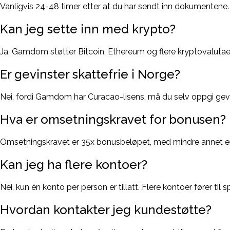
Vanligvis 24-48 timer etter at du har sendt inn dokumentene.
Kan jeg sette inn med krypto?
Ja, Gamdom støtter Bitcoin, Ethereum og flere kryptovalutaer
Er gevinster skattefrie i Norge?
Nei, fordi Gamdom har Curacao-lisens, må du selv oppgi gevi
Hva er omsetningskravet for bonusen?
Omsetningskravet er 35x bonusbeløpet, med mindre annet er 
Kan jeg ha flere kontoer?
Nei, kun én konto per person er tillatt. Flere kontoer fører til s
Hvordan kontakter jeg kundestøtte?