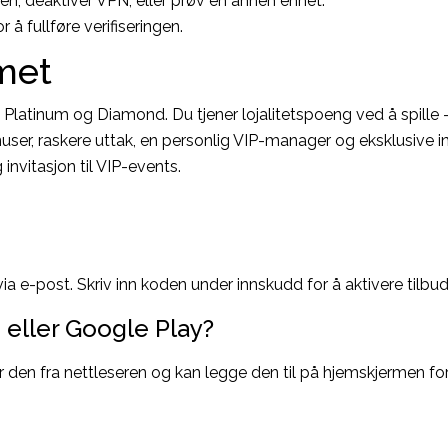
n, deaktiver VPN, eller prøv en annen enhet.
 å fullføre verifiseringen.
met
 Platinum og Diamond. Du tjener lojalitetspoeng ved å spille –
user, raskere uttak, en personlig VIP-manager og eksklusive i
nvitasjon til VIP-events.
e-post. Skriv inn koden under innskudd for å aktivere tilbud
 eller Google Play?
den fra nettleseren og kan legge den til på hjemskjermen fo