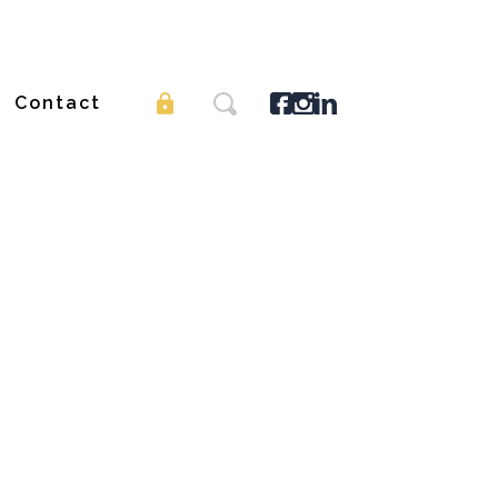
Contact