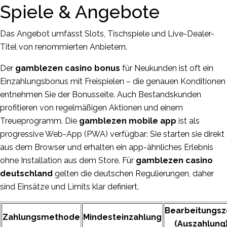
Spiele & Angebote
Das Angebot umfasst Slots, Tischspiele und Live-Dealer-
Titel von renommierten Anbietern.
Der
gamblezen casino bonus
für Neukunden ist oft ein
Einzahlungsbonus mit Freispielen – die genauen Konditionen
entnehmen Sie der Bonusseite. Auch Bestandskunden
profitieren von regelmäßigen Aktionen und einem
Treueprogramm. Die
gamblezen mobile app
ist als
progressive Web-App (PWA) verfügbar: Sie starten sie direkt
aus dem Browser und erhalten ein app-ähnliches Erlebnis
ohne Installation aus dem Store. Für
gamblezen casino
deutschland
gelten die deutschen Regulierungen, daher
sind Einsätze und Limits klar definiert.
Bearbeitungsz
Zahlungsmethode
Mindesteinzahlung
(Auszahlung