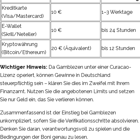
Kreditkarte
10 €
1–3 Werktage
(Visa/Mastercard)
E-Wallet
10 €
bis 24 Stunden
(Skrill/Neteller)
Kryptowährung
20 € (Äquivalent)
bis 12 Stunden
(Bitcoin/Ethereum)
Wichtiger Hinweis:
Da Gamblezen unter einer Curacao-
Lizenz operiert, können Gewinne in Deutschland
steuerpflichtig sein – klären Sie dies im Zweifel mit Ihrem
Finanzamt. Nutzen Sie die angebotenen Limits und setzen
Sie nur Geld ein, das Sie verlieren können.
Zusammenfassend ist der Einstieg bei Gamblezen
unkompliziert, sofern Sie die Verifikationsschritte absolvieren.
Denken Sie daran, verantwortungsvoll zu spielen und die
Bedingungen der Boni genau zu lesen.