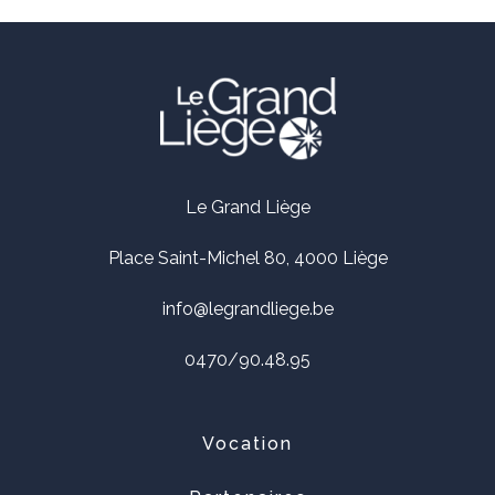
Le Grand Liège
Place Saint-Michel 80, 4000 Liège
info@legrandliege.be
0470/90.48.95
Vocation