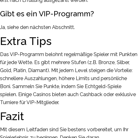
erst nach Erfüllung ausgezahlt werden.
Gibt es ein VIP-Programm?
Ja, siehe den nächsten Abschnitt.
Extra Tips
Das VIP-Programm belohnt regelmäßige Spieler mit Punkten
für jede Wette. Es gibt mehrere Stufen (z.B. Bronze, Silber,
Gold, Platin, Diamant). Mit jedem Level steigen die Vorteile:
schnellere Auszahlungen, höhere Limits und persönliche
Boni. Sammeln Sie Punkte, indem Sie Echtgeld-Spiele
spielen. Einige Casinos bieten auch Cashback oder exklusive
Turniere für VIP-Mitglieder.
Fazit
Mit diesem Leitfaden sind Sie bestens vorbereitet, um Ihr
Spielerlebnis zu beginnen. Denken Sie daran,