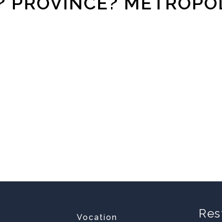
S? PROVINCE? MÉTROPO
Res
Vocation