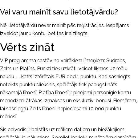
Vai varu mainīt savu lietotājvārdu?
Nē, lietotājvārdu nevar mainīt pēc reģistrācijas. Iespējams
izveidot jaunu kontu, bet tas ir aizliegts.
Vērts zināt
VIP programma sastāv no vairākiem līmeņiem: Sudrabs,
Zelts un Platīns. Punkti tiek uzkrāti, veicot likmes uz reālu
naudu — katrs iztērētais EUR dod 1 punktu. Kad sasniegts
noteikts punktu slieksnis, spēlētājs tiek paaugstināts
nākamajā līmenī. Platīna līmenī ir pieejami personīgie kontu
menedžeri, ātrākas izmaksas un ekskluzīvi bonusi. Piemēram,
lai sasniegtu Zelts līmeni, nepieciešami 10 000 punktu
mēnesī.
Šis ceļvedis ir balstīts uz reāliem datiem un biežākajiem
spēlētāju jautājumiem. Sekojiet iepriekš minētajām darbībām,