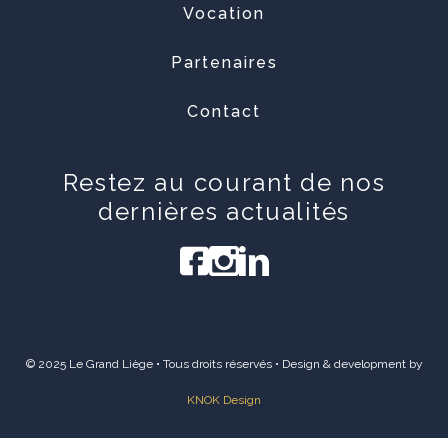
Vocation
Partenaires
Contact
Restez au courant de nos
dernières actualités
© 2025 Le Grand Liège • Tous droits réservés • Design & development by
KNOK Design