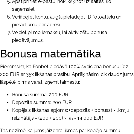
Apstipriniet e-pastu, noklikšķinot uz saites, ko
saņemsiet.
Verificējiet kontu, augšupielādējot ID fotoattēlu un
pierādījumu par adresi.
Veiciet pirmo iemaksu, lai aktivizētu bonusa
piedāvājumus.
Bonusa matemātika
Pieņemsim, ka Fonbet piedāvā 100% sveiciena bonusu līdz
200 EUR ar 35x likšanas prasību. Aprēķināsim, cik daudz jums
jāspēlē, pirms varat izņemt laimestu:
Bonusa summa: 200 EUR
Depozīta summa: 200 EUR
Kopējais likšanas apjoms: (depozīts + bonuss) × likmju
reizinātājs = (200 + 200) × 35 = 14,000 EUR
Tas nozīmē, ka jums jāizdara likmes par kopējo summu