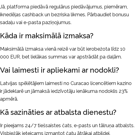
Jā, platforma piedāvā regulārus piedāvājumus, piemēram,
iknedēļas cashback un bezriska likmes. Pārbaudiet bonusu
sadaļu vai e-pasta paziņojumus.
Kāda ir maksimālā izmaksa?
Maksimālā izmaksa vienā reizē var būt ierobežota līdz 10
000 EUR, bet lielākas summas var apstrādāt pa daļām.
Vai laimesti ir apliekami ar nodokli?
Latvijas spēlētājiem laimesti no Curacao licencētiem kazino
ir jādeklarē un jāmaksā iedzīvotāju ienākuma nodoklis 23%
apmērā.
Kā sazināties ar atbalsta dienestu?
Ir pieejams 24/7 tiešsaistes čats, e-pasts un tālruņa atbalsts.
Visbiežāk ieteicams izmantot čatu ātrākai atbildei.