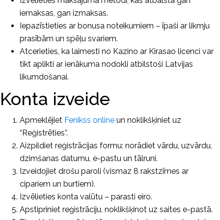
Izvēlieties maksājuma metodi, kas atbalsta gan
iemaksas, gan izmaksas.
Iepazīstieties ar bonusa noteikumiem – īpaši ar likmju
prasībām un spēļu svariem.
Atcerieties, ka laimesti no Kazino ar Kirasao licenci var
tikt aplikti ar ienākuma nodokli atbilstoši Latvijas
likumdošanai.
Konta izveide
Apmeklējiet
Fenikss online
un noklikšķiniet uz
“Reģistrēties”.
Aizpildiet reģistrācijas formu: norādiet vārdu, uzvārdu,
dzimšanas datumu, e-pastu un tālruni.
Izveidojiet drošu paroli (vismaz 8 rakstzīmes ar
cipariem un burtiem).
Izvēlieties konta valūtu – parasti eiro.
Apstipriniet reģistrāciju, noklikšķinot uz saites e-pastā.