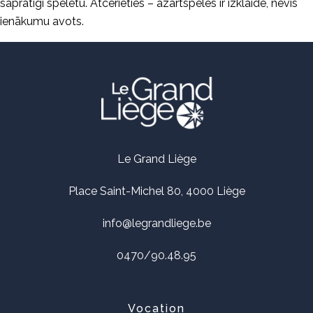
saprātīgi spēlētu. Atcerieties – azartspēles ir izklaide, nevis
ienākumu avots.
Le Grand Liège
Place Saint-Michel 80, 4000 Liège
info@legrandliege.be
0470/90.48.95
Vocation