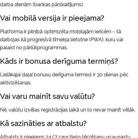
darba dienām (bankas pārskaitījums).
Vai mobilā versija ir pieejama?
Platforma ir pilnībā optimizēta mobilajām ierīcēm – tā
darbojas kā progresīvā tīmekļa lietotne (PWA), kuru var
palaist no pārlūkprogrammas.
Kāds ir bonusa derīguma termiņš?
Lielākajai daļai bonusu derīguma termiņš ir 30 dienas pēc
aktivizēšanas.
Vai varu mainīt savu valūtu?
Nē, valūtu izvēlas reģistrācijas laikā un to nevar mainīt vēlāk.
Kā sazināties ar atbalstu?
Atbalsts ir pieejams 24/7 caur tiešo tērzēšanu un e-pastu.