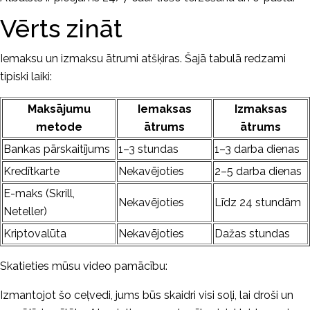
Vērts zināt
Iemaksu un izmaksu ātrumi atšķiras. Šajā tabulā redzami
tipiski laiki:
Maksājumu
Iemaksas
Izmaksas
metode
ātrums
ātrums
Bankas pārskaitījums
1–3 stundas
1–3 darba dienas
Kredītkarte
Nekavējoties
2–5 darba dienas
E-maks (Skrill,
Nekavējoties
Līdz 24 stundām
Neteller)
Kriptovalūta
Nekavējoties
Dažas stundas
Skatieties mūsu video pamācību:
Izmantojot šo ceļvedi, jums būs skaidri visi soļi, lai droši un