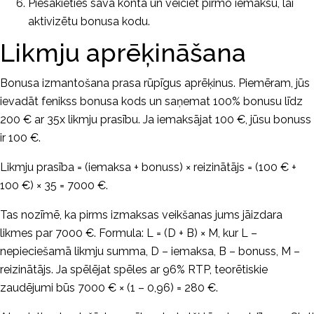
Piesakieties savā kontā un veiciet pirmo iemaksu, lai
aktivizētu bonusa kodu.
Likmju aprēķināšana
Bonusa izmantošana prasa rūpīgus aprēķinus. Piemēram, jūs
ievadāt fenikss bonusa kods un saņemat 100% bonusu līdz
200 € ar 35x likmju prasību. Ja iemaksājat 100 €, jūsu bonuss
ir 100 €.
Likmju prasība = (iemaksa + bonuss) × reizinātājs = (100 € +
100 €) × 35 = 7000 €.
Tas nozīmē, ka pirms izmaksas veikšanas jums jāizdara
likmes par 7000 €. Formula: L = (D + B) × M, kur L –
nepieciešamā likmju summa, D – iemaksa, B – bonuss, M –
reizinātājs. Ja spēlējat spēles ar 96% RTP, teorētiskie
zaudējumi būs 7000 € × (1 – 0,96) = 280 €.