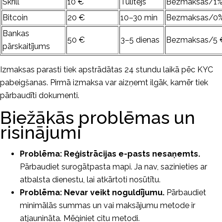
Skrill
10 €
Tūlītējs
Bezmaksas/1
Bitcoin
20 €
10–30 min
Bezmaksas/0
Bankas
50 €
3–5 dienas
Bezmaksas/5 
pārskaitījums
Izmaksas parasti tiek apstrādātas 24 stundu laikā pēc KYC
pabeigšanas. Pirmā izmaksa var aizņemt ilgāk, kamēr tiek
pārbaudīti dokumenti.
Biežākās problēmas un
risinājumi
Problēma: Reģistrācijas e-pasts nesaņemts.
Pārbaudiet surogātpasta mapi. Ja nav, sazinieties ar
atbalsta dienestu, lai atkārtoti nosūtītu.
Problēma: Nevar veikt noguldījumu.
Pārbaudiet
minimālās summas un vai maksājumu metode ir
atjaunināta. Mēģiniet citu metodi.