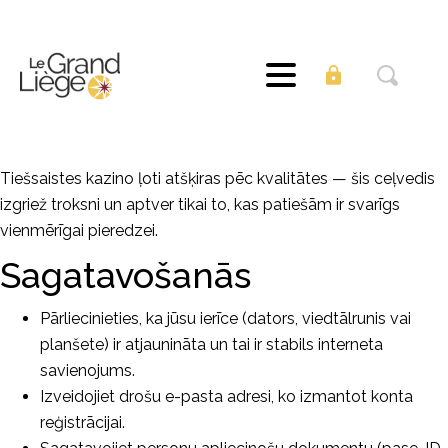
Tiešsaistes kazino ļoti atšķiras pēc kvalitātes — šis ceļvedis
izgriež troksni un aptver tikai to, kas patiešām ir svarīgs
vienmērīgai pieredzei.
Sagatavošanās
Pārliecinieties, ka jūsu ierīce (dators, viedtālrunis vai
planšete) ir atjaunināta un tai ir stabils interneta
savienojums.
Izveidojiet drošu e-pasta adresi, ko izmantot konta
reģistrācijai.