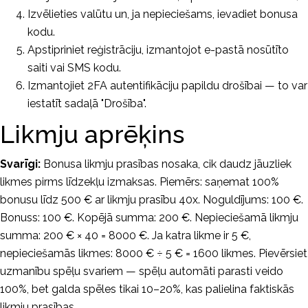
Izvēlieties valūtu un, ja nepieciešams, ievadiet bonusa
kodu.
Apstipriniet reģistrāciju, izmantojot e-pastā nosūtīto
saiti vai SMS kodu.
Izmantojiet 2FA autentifikāciju papildu drošībai — to var
iestatīt sadaļā "Drošība".
Likmju aprēķins
Svarīgi:
Bonusa likmju prasības nosaka, cik daudz jāuzliek
likmes pirms līdzekļu izmaksas. Piemērs: saņemat 100%
bonusu līdz 500 € ar likmju prasību 40x. Noguldījums: 100 €.
Bonuss: 100 €. Kopējā summa: 200 €. Nepieciešamā likmju
summa: 200 € × 40 = 8000 €. Ja katra likme ir 5 €,
nepieciešamās likmes: 8000 € ÷ 5 € = 1600 likmes. Pievērsiet
uzmanību spēļu svariem — spēļu automāti parasti veido
100%, bet galda spēles tikai 10–20%, kas palielina faktiskās
likmju prasības.