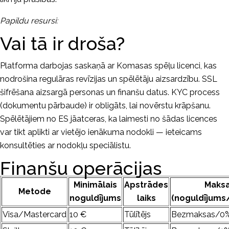
Papildu resursi:
Vai tā ir droša?
Platforma darbojas saskaņā ar Komasas spēļu licenci, kas
nodrošina regulāras revīzijas un spēlētāju aizsardzību. SSL
šifrēšana aizsargā personas un finanšu datus. KYC process
(dokumentu pārbaude) ir obligāts, lai novērstu krāpšanu.
Spēlētājiem no ES jāatceras, ka laimesti no šādas licences
var tikt aplikti ar vietējo ienākuma nodokli — ieteicams
konsultēties ar nodokļu speciālistu.
Finanšu operācijas
Minimālais
Apstrādes
Maks
Metode
noguldījums
laiks
(noguldījums
Visa/Mastercard
10 €
Tūlītējs
Bezmaksas/0