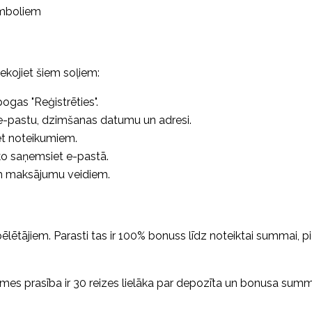
imboliem
ekojiet šiem soļiem:
pogas "Reģistrēties".
, e-pastu, dzimšanas datumu un adresi.
tiet noteikumiem.
 ko saņemsiet e-pastā.
em maksājumu veidiem.
lētājiem. Parasti tas ir 100% bonuss līdz noteiktai summai, p
s prasība ir 30 reizes lielāka par depozīta un bonusa summu