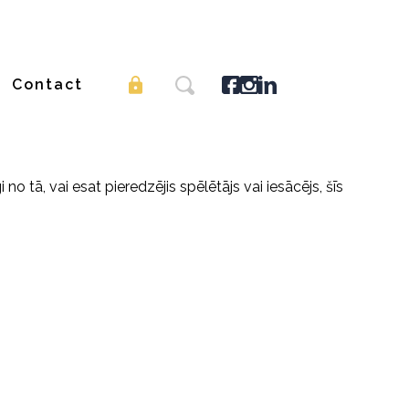
Contact
no tā, vai esat pieredzējis spēlētājs vai iesācējs, šīs