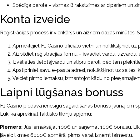
Spēcīga parole – vismaz 8 rakstzīmes ar cipariem un s
Konta izveide
Reģistrācijas process ir vienkāršs un aizņem dažas minūtes. S
Apmeklējiet F1 Casino oficiālo vietni un noklikšķiniet uz 
Aizpildiet reģistrācijas formu – ievadiet vārdu, uzvārdu
Izvēlieties lietotājvārdu un stipru paroli, pēc tam piekrī
Apstipriniet savu e-pasta adresi, noklikšķinot uz saites,
Veiciet pirmo iemaksu, izmantojot kādu no pieejamaji
Laipni lūgšanas bonuss
F1 Casino piedāvā ienesīgu sagaidīšanas bonusu jaunajiem spē
Lūk, kā aprēķināt faktisko likmju apjomu:
Piemērs:
Jūs iemaksājat 100€ un saņemat 100€ bonusu. Likme
jāveic likmes 6000€ apmērā, pirms varat izņemt laimestu.