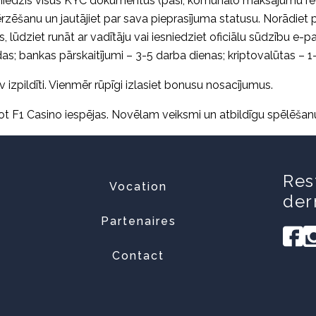
esniedzis visus KYC dokumentus (pasi, komunālo maksājumu rēķinu)
ērzēšanu un jautājiet par sava pieprasījuma statusu. Norādiet
lūdziet runāt ar vadītāju vai iesniedziet oficiālu sūdzību e-pa
das; bankas pārskaitījumi – 3-5 darba dienas; kriptovalūtas – 1
 izpildīti. Vienmēr rūpīgi izlasiet bonusu nosacījumus.
tot F1 Casino iespējas. Novēlam veiksmi un atbildīgu spēlēšan
Res
Vocation
der
Partenaires
Contact