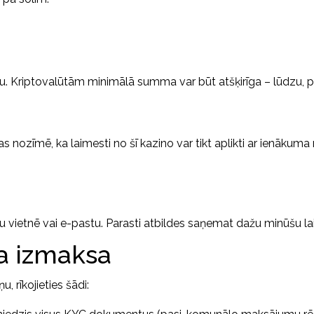
ku. Kriptovalūtām minimālā summa var būt atšķirīga – lūdzu, p
s nozīmē, ka laimesti no šī kazino var tikt aplikti ar ienākuma
u vietnē vai e-pastu. Parasti atbildes saņemat dažu minūšu la
ta izmaksa
, rīkojieties šādi: