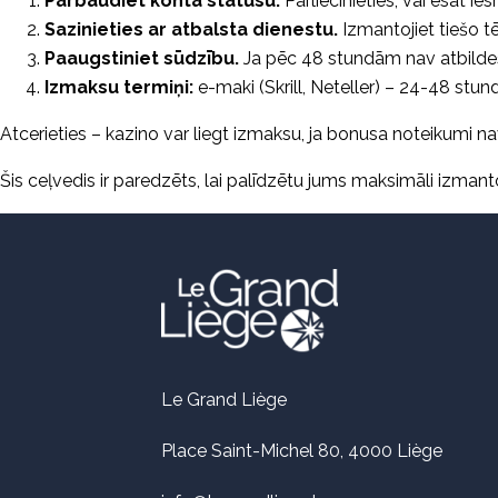
Pārbaudiet konta statusu.
Pārliecinieties, vai esat i
Sazinieties ar atbalsta dienestu.
Izmantojiet tiešo t
Paaugstiniet sūdzību.
Ja pēc 48 stundām nav atbildes, 
Izmaksu termiņi:
e-maki (Skrill, Neteller) – 24-48 stun
Atcerieties – kazino var liegt izmaksu, ja bonusa noteikumi nav
Šis ceļvedis ir paredzēts, lai palīdzētu jums maksimāli izman
Le Grand Liège
Place Saint-Michel 80, 4000 Liège