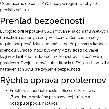
Odporúčame dokončiť KYC hneď po registrácii, aby ste
predišli zdržaniu.
Prehľad bezpečnosti
Eurogold online používa SSL šifrovanie na ochranu všetkých
transakcií a osobných údajov. Licencia Curacao zaručuje
regulovanú prevádzku. Upozorňujeme, že pri hraní v kasíne s
licenciou Curacao môžu byť výhry v závislosti od vašej
krajiny zdaniteľné – odporúčame konzultovať s daňovým
poradcom. Dvojfaktorová autentifikácia (2FA) je k dispozícii v
nastaveniach účtu pre zvýšenie bezpečnosti.
Rýchla oprava problémov
Problém: Zabudnuté heslo – Riešenie: Kliknite na
„Zabudnuté heslo“ na prihlasovacej stránke a
postupujte podľa inštrukcií.