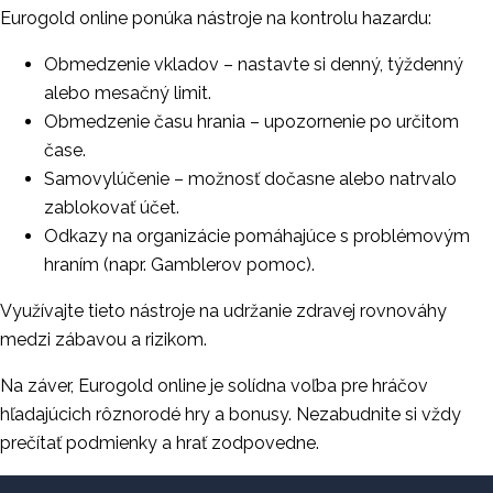
Eurogold online ponúka nástroje na kontrolu hazardu:
Obmedzenie vkladov – nastavte si denný, týždenný
alebo mesačný limit.
Obmedzenie času hrania – upozornenie po určitom
čase.
Samovylúčenie – možnosť dočasne alebo natrvalo
zablokovať účet.
Odkazy na organizácie pomáhajúce s problémovým
hraním (napr. Gamblerov pomoc).
Využívajte tieto nástroje na udržanie zdravej rovnováhy
medzi zábavou a rizikom.
Na záver, Eurogold online je solídna voľba pre hráčov
hľadajúcich rôznorodé hry a bonusy. Nezabudnite si vždy
prečítať podmienky a hrať zodpovedne.