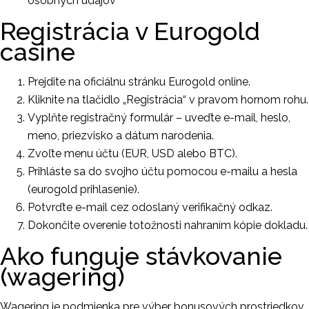
osobných údajov
Registrácia v Eurogold
casine
Prejdite na oficiálnu stránku Eurogold online.
Kliknite na tlačidlo „Registrácia“ v pravom hornom rohu.
Vyplňte registračný formulár – uveďte e-mail, heslo,
meno, priezvisko a dátum narodenia.
Zvoľte menu účtu (EUR, USD alebo BTC).
Prihláste sa do svojho účtu pomocou e-mailu a hesla
(eurogold prihlasenie).
Potvrďte e-mail cez odoslaný verifikačný odkaz.
Dokončite overenie totožnosti nahraním kópie dokladu.
Ako funguje stávkovanie
(wagering)
Wagering je podmienka pre výber bonusových prostriedkov.