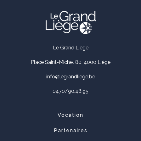
Le Grand Liège
Place Saint-Michel 80, 4000 Liège
info@legrandliege.be
0470/90.48.95
Vocation
Partenaires