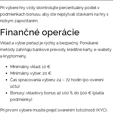
Pri výbere hry vždy skontrolujte percentuálny podiel v
podmienkach bonusu, aby ste neplytvali stávkami na hry s
nízkym započítaním.
Finančné operácie
Vklad a výber peňazí je rýchly a bezpečný. Ponúkané
metódy zahŕňajú bankové prevody, kreditné karty, e-wallety
a kryptomeny.
Minimálny vklad: 10 €
Minimálny výber: 20 €
Čas spracovania výberu: 24 – 72 hodín (po overení
účtu)
Bonusy: vkladový bonus až 100 % do 500 € (platia
podmienky)
Pri prvom výbere musíte prejsť overením totožnosti (KYC).