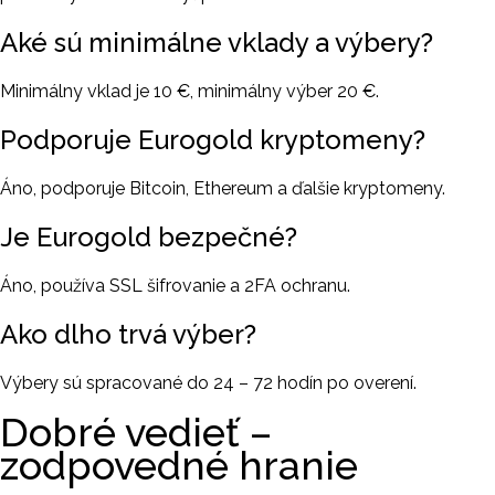
Aké sú minimálne vklady a výbery?
Minimálny vklad je 10 €, minimálny výber 20 €.
Podporuje Eurogold kryptomeny?
Áno, podporuje Bitcoin, Ethereum a ďalšie kryptomeny.
Je Eurogold bezpečné?
Áno, používa SSL šifrovanie a 2FA ochranu.
Ako dlho trvá výber?
Výbery sú spracované do 24 – 72 hodín po overení.
Dobré vedieť –
zodpovedné hranie