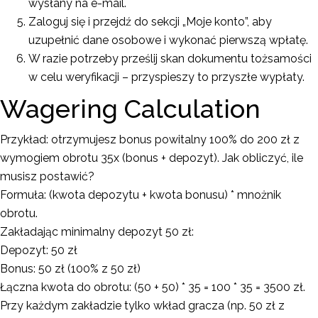
wysłany na e-mail.
Zaloguj się i przejdź do sekcji „Moje konto”, aby
uzupełnić dane osobowe i wykonać pierwszą wpłatę.
W razie potrzeby prześlij skan dokumentu tożsamości
w celu weryfikacji – przyspieszy to przyszłe wypłaty.
Wagering Calculation
Przykład: otrzymujesz bonus powitalny 100% do 200 zł z
wymogiem obrotu 35x (bonus + depozyt). Jak obliczyć, ile
musisz postawić?
Formuła: (kwota depozytu + kwota bonusu) * mnożnik
obrotu.
Zakładając minimalny depozyt 50 zł:
Depozyt: 50 zł
Bonus: 50 zł (100% z 50 zł)
Łączna kwota do obrotu: (50 + 50) * 35 = 100 * 35 = 3500 zł.
Przy każdym zakładzie tylko wkład gracza (np. 50 zł z