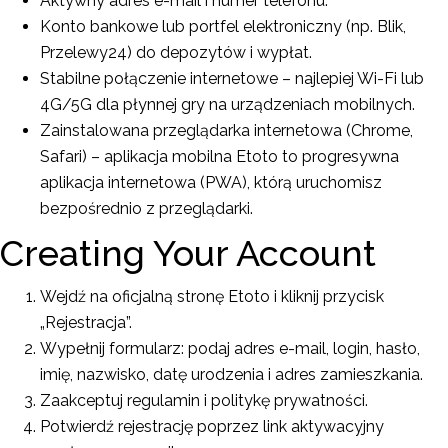
Aktywny adres e-mail i numer telefonu.
Konto bankowe lub portfel elektroniczny (np. Blik,
Przelewy24) do depozytów i wypłat.
Stabilne połączenie internetowe – najlepiej Wi-Fi lub
4G/5G dla płynnej gry na urządzeniach mobilnych.
Zainstalowana przeglądarka internetowa (Chrome,
Safari) – aplikacja mobilna Etoto to progresywna
aplikacja internetowa (PWA), którą uruchomisz
bezpośrednio z przeglądarki.
Creating Your Account
Wejdź na oficjalną stronę Etoto i kliknij przycisk
„Rejestracja”.
Wypełnij formularz: podaj adres e-mail, login, hasło,
imię, nazwisko, datę urodzenia i adres zamieszkania.
Zaakceptuj regulamin i politykę prywatności.
Potwierdź rejestrację poprzez link aktywacyjny