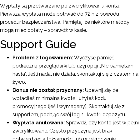
Wypłaty są przetwarzane po zweryfikowaniu konta.
Pierwsza wypłata może potrwać do 72 h z powodu
procedur bezpieczeństwa. Pamiętaj, że niektóre metody
mogą mieć opłaty – sprawdź w kasie.
Support Guide
Problem z logowaniem:
Wyczyść pamięć
podręczną przeglądarki lub użyj opcji „Nie pamiętam
hasła”. Jeśli nadal nie działa, skontaktuj się z czatem na
żywo.
Bonus nie został przyznany:
Upewnij się, że
wpłaciłeś minimalną kwotę i użyłeś kodu
promocyjnego (jeśli wymagany). Skontaktuj się z
supportem, podając swój login i kwotę depozytu.
Wypłata anulowana:
Sprawdź, czy konto jest w pełni
zweryfikowane. Często przyczyną jest brak
potwierdzenia tożsamości lub przekroczenie