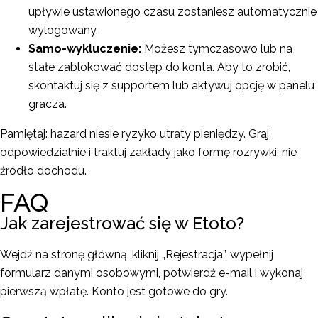
upływie ustawionego czasu zostaniesz automatycznie
wylogowany.
Samo-wykluczenie:
Możesz tymczasowo lub na
stałe zablokować dostęp do konta. Aby to zrobić,
skontaktuj się z supportem lub aktywuj opcję w panelu
gracza.
Pamiętaj: hazard niesie ryzyko utraty pieniędzy. Graj
odpowiedzialnie i traktuj zakłady jako formę rozrywki, nie
źródło dochodu.
FAQ
Jak zarejestrować się w Etoto?
Wejdź na stronę główną, kliknij „Rejestracja”, wypełnij
formularz danymi osobowymi, potwierdź e-mail i wykonaj
pierwszą wpłatę. Konto jest gotowe do gry.