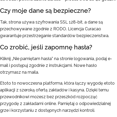
Czy moje dane są bezpieczne?
Tak, strona używa szyfrowania SSL 128-bit, a dane są
przechowywane zgodnie z RODO. Licencja Curacao
gwarantuje przestrzeganie standardów bezpieczeństwa.
Co zrobić, jeśli zapomnę hasła?
Kliknij „Nie pamiętam hasła” na stronie logowania, podaj e-
mail i postępuj zgodnie z instrukcjami. Nowe hasło
otrzymasz na maila.
Etoto to nowoczesna platforma, która łączy wygodę etoto
aplikacji z szeroką ofertą zakładów i kasyna. Dzięki temu
przewodnikowi możesz bez przeszkód rozpocząć
przygodę z zakładami online. Pamiętaj o odpowiedzialnej
grze i korzystaniu z dostępnych narzędzi kontroli.