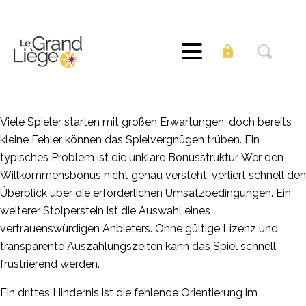
Viele Spieler starten mit großen Erwartungen, doch bereits
kleine Fehler können das Spielvergnügen trüben. Ein
typisches Problem ist die unklare Bonusstruktur. Wer den
Willkommensbonus nicht genau versteht, verliert schnell den
Überblick über die erforderlichen Umsatzbedingungen. Ein
weiterer Stolperstein ist die Auswahl eines
vertrauenswürdigen Anbieters. Ohne gültige Lizenz und
transparente Auszahlungszeiten kann das Spiel schnell
frustrierend werden.
Ein drittes Hindernis ist die fehlende Orientierung im