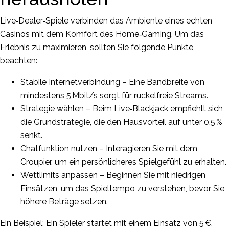
Live‑Dealer‑Spiele verbinden das Ambiente eines echten
Casinos mit dem Komfort des Home‑Gaming. Um das
Erlebnis zu maximieren, sollten Sie folgende Punkte
beachten:
Stabile Internetverbindung – Eine Bandbreite von
mindestens 5 Mbit/s sorgt für ruckelfreie Streams.
Strategie wählen – Beim Live‑Blackjack empfiehlt sich
die Grundstrategie, die den Hausvorteil auf unter 0,5 %
senkt.
Chatfunktion nutzen – Interagieren Sie mit dem
Croupier, um ein persönlicheres Spielgefühl zu erhalten.
Wettlimits anpassen – Beginnen Sie mit niedrigen
Einsätzen, um das Spieltempo zu verstehen, bevor Sie
höhere Beträge setzen.
Ein Beispiel: Ein Spieler startet mit einem Einsatz von 5 €,