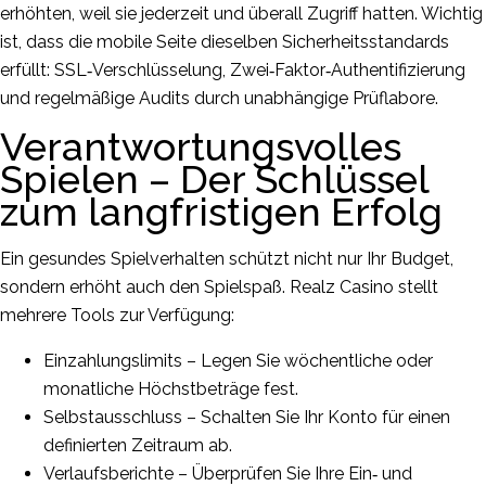
erhöhten, weil sie jederzeit und überall Zugriff hatten. Wichtig
ist, dass die mobile Seite dieselben Sicherheitsstandards
erfüllt: SSL‑Verschlüsselung, Zwei‑Faktor‑Authentifizierung
und regelmäßige Audits durch unabhängige Prüflabore.
Verantwortungsvolles
Spielen – Der Schlüssel
zum langfristigen Erfolg
Ein gesundes Spielverhalten schützt nicht nur Ihr Budget,
sondern erhöht auch den Spielspaß. Realz Casino stellt
mehrere Tools zur Verfügung:
Einzahlungslimits – Legen Sie wöchentliche oder
monatliche Höchstbeträge fest.
Selbstausschluss – Schalten Sie Ihr Konto für einen
definierten Zeitraum ab.
Verlaufsberichte – Überprüfen Sie Ihre Ein‑ und