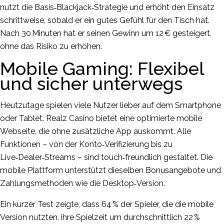
nutzt die Basis‑Blackjack‑Strategie und erhöht den Einsatz
schrittweise, sobald er ein gutes Gefühl für den Tisch hat.
Nach 30 Minuten hat er seinen Gewinn um 12 € gesteigert,
ohne das Risiko zu erhöhen.
Mobile Gaming: Flexibel
und sicher unterwegs
Heutzutage spielen viele Nutzer lieber auf dem Smartphone
oder Tablet. Realz Casino bietet eine optimierte mobile
Webseite, die ohne zusätzliche App auskommt. Alle
Funktionen – von der Konto‑Verifizierung bis zu
Live‑Dealer‑Streams – sind touch‑freundlich gestaltet. Die
mobile Plattform unterstützt dieselben Bonusangebote und
Zahlungsmethoden wie die Desktop‑Version.
Ein kurzer Test zeigte, dass 64 % der Spieler, die die mobile
Version nutzten, ihre Spielzeit um durchschnittlich 22 %