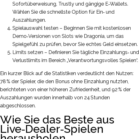
Sofortüberweisung, Trustly und gängige E‑Wallets.
Wählen Sie die schnellste Option für Ein‑ und
Auszahlungen.
Spielauswahl testen – Beginnen Sie mit kostenlosen
Demo‑Versionen von Slots wie Dragonia, um das
Spielgefühl zu prüfen, bevor Sie echtes Geld einsetzen.
Limits setzen – Definieren Sie tägliche Einzahlungs‑ und
Verlustlimits im Bereich „Verantwortungsvolles Spielen“.
Ein kurzer Blick auf die Statistiken verdeutlicht den Nutzen:
78 % der Spieler, die den Bonus ohne Einzahlung nutzten,
berichteten von einer höheren Zufriedenheit, und 92 % der
Auszahlungen wurden innerhalb von 24 Stunden
abgeschlossen.
Wie Sie das Beste aus
Live‑Dealer‑Spielen
herausholen