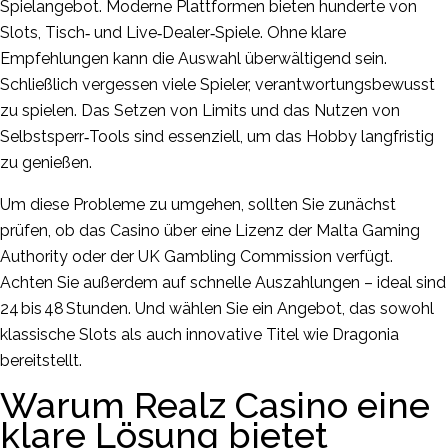
Spielangebot. Moderne Plattformen bieten hunderte von
Slots, Tisch‑ und Live‑Dealer‑Spiele. Ohne klare
Empfehlungen kann die Auswahl überwältigend sein.
Schließlich vergessen viele Spieler, verantwortungsbewusst
zu spielen. Das Setzen von Limits und das Nutzen von
Selbstsperr‑Tools sind essenziell, um das Hobby langfristig
zu genießen.
Um diese Probleme zu umgehen, sollten Sie zunächst
prüfen, ob das Casino über eine Lizenz der Malta Gaming
Authority oder der UK Gambling Commission verfügt.
Achten Sie außerdem auf schnelle Auszahlungen – ideal sind
24 bis 48 Stunden. Und wählen Sie ein Angebot, das sowohl
klassische Slots als auch innovative Titel wie Dragonia
bereitstellt.
Warum Realz Casino eine
klare Lösung bietet