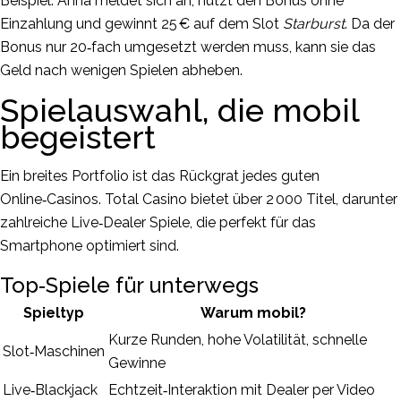
Beispiel: Anna meldet sich an, nutzt den Bonus ohne
Einzahlung und gewinnt 25 € auf dem Slot
Starburst
. Da der
Bonus nur 20‑fach umgesetzt werden muss, kann sie das
Geld nach wenigen Spielen abheben.
Spielauswahl, die mobil
begeistert
Ein breites Portfolio ist das Rückgrat jedes guten
Online‑Casinos. Total Casino bietet über 2 000 Titel, darunter
zahlreiche Live‑Dealer Spiele, die perfekt für das
Smartphone optimiert sind.
Top‑Spiele für unterwegs
Spieltyp
Warum mobil?
Kurze Runden, hohe Volatilität, schnelle
Slot‑Maschinen
Gewinne
Live‑Blackjack
Echtzeit‑Interaktion mit Dealer per Video