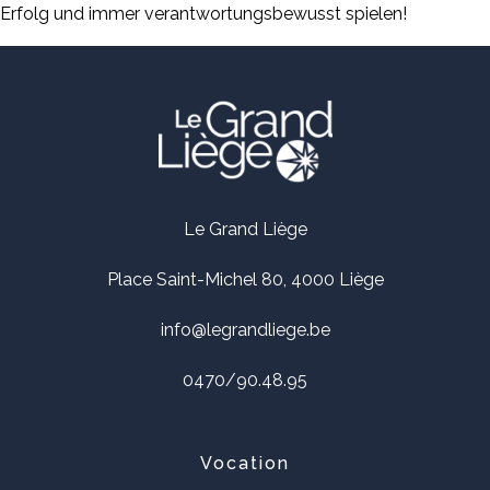
Erfolg und immer verantwortungsbewusst spielen!
Le Grand Liège
Place Saint-Michel 80, 4000 Liège
info@legrandliege.be
0470/90.48.95
Vocation