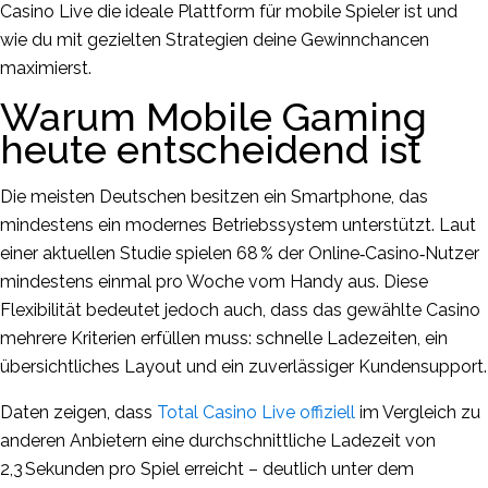
Casino Live die ideale Plattform für mobile Spieler ist und
wie du mit gezielten Strategien deine Gewinnchancen
maximierst.
Warum Mobile Gaming
heute entscheidend ist
Die meisten Deutschen besitzen ein Smartphone, das
mindestens ein modernes Betriebssystem unterstützt. Laut
einer aktuellen Studie spielen 68 % der Online‑Casino‑Nutzer
mindestens einmal pro Woche vom Handy aus. Diese
Flexibilität bedeutet jedoch auch, dass das gewählte Casino
mehrere Kriterien erfüllen muss: schnelle Ladezeiten, ein
übersichtliches Layout und ein zuverlässiger Kundensupport.
Daten zeigen, dass
Total Casino Live offiziell
im Vergleich zu
anderen Anbietern eine durchschnittliche Ladezeit von
2,3 Sekunden pro Spiel erreicht – deutlich unter dem