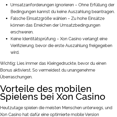
Umsatzanforderungen ignorieren – Ohne Erfüllung der
Bedingungen kannst du keine Auszahlung beantragen.
Falsche Einsatzgröße wählen – Zu hohe Einsätze
können das Erreichen der Umsatzbedingungen
erschweren.
Keine Identitätsprüfung – Xon Casino verlangt eine
Verifizierung, bevor die erste Auszahlung freigegeben
wird.
Wichtig: Lies immer das Kleingedruckte, bevor du einen
Bonus aktivierst. So vermeidest du unangenehme
Überraschungen.
Vorteile des mobilen
Spielens bei Xon Casino
Heutzutage spielen die meisten Menschen unterwegs, und
Xon Casino hat dafür eine optimierte mobile Version