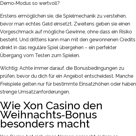
Demo‑Modus so wertvoll?
Erstens ermöglichen sie, die Spielmechanik zu verstehen,
bevor man echtes Geld einsetzt. Zweitens geben sie einen
Vorgeschmack auf mögliche Gewinne, ohne dass ein Risiko
besteht. Und drittens kann man mit den gewonnenen Credits
direkt in das reguläre Spiel übergehen – ein perfekter
Übergang vom Testen zum Spielen.
Wichtig: Achte immer darauf, die Bonusbedingungen zu
prüfen, bevor du dich für ein Angebot entscheidest. Manche
Freispiele gelten nur für bestimmte Einsatzhöhen oder haben
strenge Umsatzanforderungen.
Wie Xon Casino den
Weihnachts‑Bonus
besonders macht