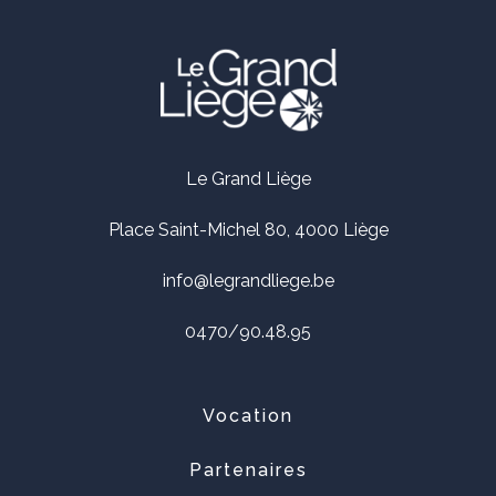
Le Grand Liège
Place Saint-Michel 80, 4000 Liège
info@legrandliege.be
0470/90.48.95
Vocation
Partenaires