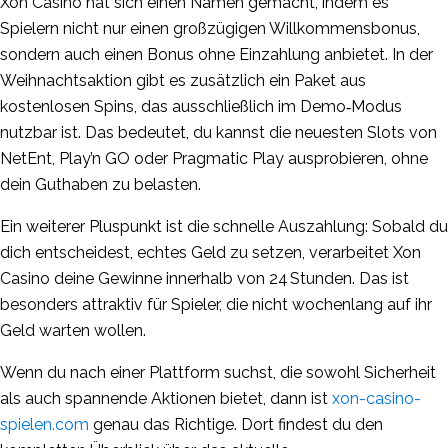
Xon Casino hat sich einen Namen gemacht, indem es
Spielern nicht nur einen großzügigen Willkommensbonus,
sondern auch einen Bonus ohne Einzahlung anbietet. In der
Weihnachtsaktion gibt es zusätzlich ein Paket aus
kostenlosen Spins, das ausschließlich im Demo‑Modus
nutzbar ist. Das bedeutet, du kannst die neuesten Slots von
NetEnt, Play’n GO oder Pragmatic Play ausprobieren, ohne
dein Guthaben zu belasten.
Ein weiterer Pluspunkt ist die schnelle Auszahlung: Sobald du
dich entscheidest, echtes Geld zu setzen, verarbeitet Xon
Casino deine Gewinne innerhalb von 24 Stunden. Das ist
besonders attraktiv für Spieler, die nicht wochenlang auf ihr
Geld warten wollen.
Wenn du nach einer Plattform suchst, die sowohl Sicherheit
als auch spannende Aktionen bietet, dann ist
xon-casino-
spielen.com
genau das Richtige. Dort findest du den