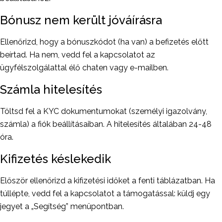
Bónusz nem került jóváírásra
Ellenőrizd, hogy a bónuszkódot (ha van) a befizetés előtt
beírtad. Ha nem, vedd fel a kapcsolatot az
ügyfélszolgálattal élő chaten vagy e-mailben.
Számla hitelesítés
Töltsd fel a KYC dokumentumokat (személyi igazolvány,
számla) a fiók beállításaiban. A hitelesítés általában 24-48
óra.
Kifizetés késlekedik
Először ellenőrizd a kifizetési időket a fenti táblázatban. Ha
túllépte, vedd fel a kapcsolatot a támogatással: küldj egy
jegyet a „Segítség” menüpontban.