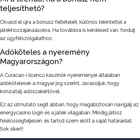
teljesíthető?
Olvasd el újra a bónusz feltételeit, különös tekintettel a
játékhozzájárulásokra. Ha továbbra is kérdésed van, fordulj
az ügyfélszolgálathoz.
Adóköteles a nyeremény
Magyarországon?
A Curacao-i licencű kaszinók nyereményei általában
adókötelesek a magyar jog szerint. Javasoljuk, hogy
konzultálj adószakértővel.
Ez az útmutató segít abban, hogy magabiztosan navigálj az
energycasino login és a játék világában. Mindig játssz
felelősségteljesen, és tartsd szem előtt a saját határaidat.
Sok sikert!