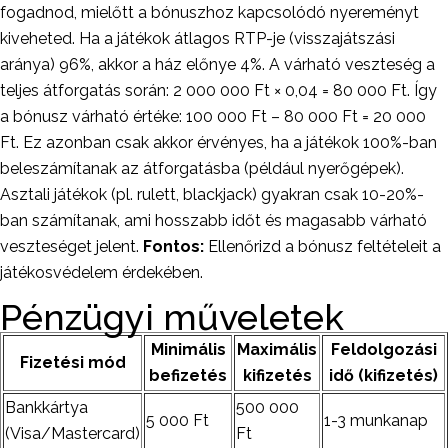
fogadnod, mielőtt a bónuszhoz kapcsolódó nyereményt
kiveheted. Ha a játékok átlagos RTP-je (visszajátszási
aránya) 96%, akkor a ház előnye 4%. A várható veszteség a
teljes átforgatás során: 2 000 000 Ft × 0,04 = 80 000 Ft. Így
a bónusz várható értéke: 100 000 Ft – 80 000 Ft = 20 000
Ft. Ez azonban csak akkor érvényes, ha a játékok 100%-ban
beleszámítanak az átforgatásba (például nyerőgépek).
Asztali játékok (pl. rulett, blackjack) gyakran csak 10-20%-
ban számítanak, ami hosszabb időt és magasabb várható
veszteséget jelent.
Fontos:
Ellenőrizd a bónusz feltételeit a
játékosvédelem érdekében.
Pénzügyi műveletek
Minimális
Maximális
Feldolgozási
Fizetési mód
befizetés
kifizetés
idő (kifizetés)
Bankkártya
500 000
5 000 Ft
1-3 munkanap
(Visa/Mastercard)
Ft