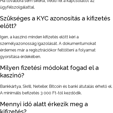
Ha továbbra sem sikerül, vedd fel a kapcsolatot az
ügyfélszolgálattal.
Szükséges a KYC azonosítás a kifizetés
előtt?
Igen, a kaszinó minden kifizetés előtt kéri a
személyazonosság igazolását. A dokumentumokat
érdemes már a regisztrációkor feltölteni a folyamat
gyorsítása érdekében.
Milyen fizetési módokat fogad el a
kaszinó?
Bankkártya, Skrill, Neteller, Bitcoin és banki átutalás érhető el.
A minimális befizetés 3 000 Ft-tól kezdődik.
Mennyi idő alatt érkezik meg a
kifizetés?