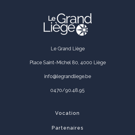
Le Grand Liège
Place Saint-Michel 80, 4000 Liège
info@legrandliege.be
0470/90.48.95
Vocation
Partenaires