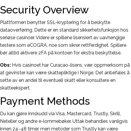
Security Overview
Plattformen benytter SSL-kryptering for å beskytte
dataoverføring. Dette er en standard sikkerhetsfunksjon hos
seriøse casinoer. Videre er spillene lisensiert av uavhengige
testere som eCOGRA, noe som sikrer rettferdighet. Spillere
bør alltid aktivere 2FA på kontoen for ekstra beskyttelse.
Obs:
Hvis casinoet har Curacao-lisens, vær oppmerksom på
at gevinster kan være skattepliktige i Norge. Det anbefales å
sette av en andel til eventuell skatt eller konsultere en
skatteekspert.
Payment Methods
Du kan gjøre innskudd via Visa, Mastercard, Trustly, Skrill,
Neteller og andre e-lommebøker. Uttak behandles vanligvis
innen 24–48 timer, men metoder som Trustly kan være