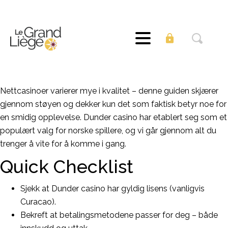
Nettcasinoer varierer mye i kvalitet – denne guiden skjærer
gjennom støyen og dekker kun det som faktisk betyr noe for
en smidig opplevelse. Dunder casino har etablert seg som et
populært valg for norske spillere, og vi går gjennom alt du
trenger å vite for å komme i gang.
Quick Checklist
Sjekk at Dunder casino har gyldig lisens (vanligvis
Curacao).
Bekreft at betalingsmetodene passer for deg – både