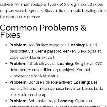
raskere. Minimumsbeløp er typisk 100 kr, og maks uttak per
dag kan være begrenset. Sjekk alltid casinoets betalingsside
for oppdaterte grenser.
Common Problems &
Fixes
Problem:
Jeg får ikke logget inn.
Løsning:
Nullstill
passordet via "Glemt passord"-lenken. Sjekk også at
Caps Lock ikke er aktivert.
Problem:
Uttak blir avvist.
Løsning:
Sørg for at KYC-
dokumenter er sendt inn og godkjent. Kontakt
kundeservice for å få status.
Problem:
Bonusen blir ikke aktivert.
Løsning:
Les
bonusvilkårene – noen bonuser krever en bonus kode
eller minimumsbeløp.
Problem:
Spill laster tregt.
Løsning:
Oppdater