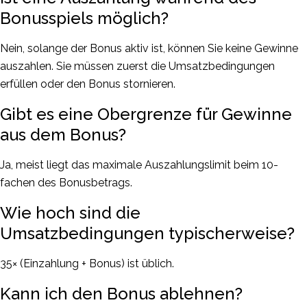
Bonusspiels möglich?
Nein, solange der Bonus aktiv ist, können Sie keine Gewinne
auszahlen. Sie müssen zuerst die Umsatzbedingungen
erfüllen oder den Bonus stornieren.
Gibt es eine Obergrenze für Gewinne
aus dem Bonus?
Ja, meist liegt das maximale Auszahlungslimit beim 10-
fachen des Bonusbetrags.
Wie hoch sind die
Umsatzbedingungen typischerweise?
35× (Einzahlung + Bonus) ist üblich.
Kann ich den Bonus ablehnen?