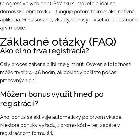
(progressive web app). Stránku si môžete pridať na
domovskú obrazovku – funguje potom takmer ako natívna
aplikácia. Prihlasovanie, vklady, bonusy – všetko je dostupné
aj v mobile.
Základné otázky (FAQ)
Ako dlho trvá registrácia?
Celý proces zaberie približne 5 minút. Overenie totožnosti
môže trvať 24–48 hodín, ak doklady pošlete počas
pracovných dní.
Môžem bonus využiť hneď po
registrácii?
Áno, bonus sa aktivuje automaticky po prvom vklade.
Niektoré ponuky vyžadujú promo kód – ten zadáte v
registračnom formulári.