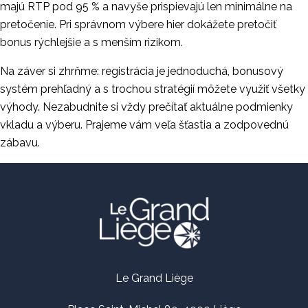
majú RTP pod 95 % a navyše prispievajú len minimálne na
pretočenie. Pri správnom výbere hier dokážete pretočiť
bonus rýchlejšie a s menším rizikom.
Na záver si zhrňme: registrácia je jednoduchá, bonusový
systém prehľadný a s trochou stratégií môžete využiť všetky
výhody. Nezabudnite si vždy prečítať aktuálne podmienky
vkladu a výberu. Prajeme vám veľa šťastia a zodpovednú
zábavu.
Le Grand Liège