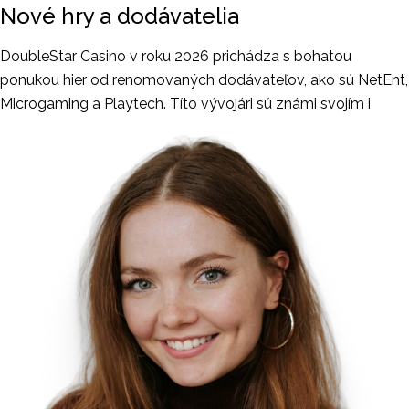
Nové hry a dodávatelia
DoubleStar Casino v roku 2026 prichádza s bohatou
ponukou hier od renomovaných dodávateľov, ako sú NetEnt,
Microgaming a Playtech. Títo vývojári sú známi svojím i