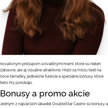
novatívnym prístupom a kvalitnými hrami, ktoré sú nielen
zábavné, ale aj vizuálne atraktívne. Hráči sa môžu tešiť na
nové tématiky, jedinečné funkcie a špeciálne bonusy, ktoré
tieto hry ponúkajú.
Bonusy a promo akcie
Jedným z najväčších lákadiel DoubleStar Casino sú bonusy a