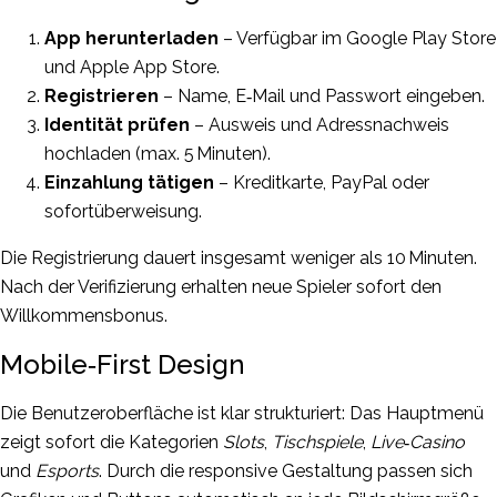
App herunterladen
– Verfügbar im Google Play Store
und Apple App Store.
Registrieren
– Name, E‑Mail und Passwort eingeben.
Identität prüfen
– Ausweis und Adressnachweis
hochladen (max. 5 Minuten).
Einzahlung tätigen
– Kreditkarte, PayPal oder
sofortüberweisung.
Die Registrierung dauert insgesamt weniger als 10 Minuten.
Nach der Verifizierung erhalten neue Spieler sofort den
Willkommensbonus.
Mobile‑First Design
Die Benutzeroberfläche ist klar strukturiert: Das Hauptmenü
zeigt sofort die Kategorien
Slots
,
Tischspiele
,
Live‑Casino
und
Esports
. Durch die responsive Gestaltung passen sich