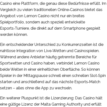
Casino eine Plattform, die genau diese Bedürfnisse erfüllt. Im
Vergleich zu vielen traditionellen Online‑Casinos bietet das
Angebot von Lemon Casino nicht nur ein breites
Spielportfolio, sondern auch speziell entwickelte
Esports‑Turniere, die direkt auf dem Smartphone gespielt
werden können.
Ein entscheidender Unterschied zu Konkurrenzseiten ist die
nahtlose Integration von Live‑Wetten und Casinospielen.
Während andere Anbieter häufig getrennte Bereiche für
Sportwetten und Casino haben, verbindet Lemon Casino
beide Welten in einer einheitlichen Oberfläche. So können
Spieler in der Mittagspause schnell einen schnellen Slot‑Spin
starten und anschließend auf das nächste Esports‑Match
setzen – alles ohne die App zu wechseln.
Ein weiterer Pluspunkt ist die Lizenzierung: Das Casino hält
eine gültige Lizenz der Malta Gaming Authority und erfüllt