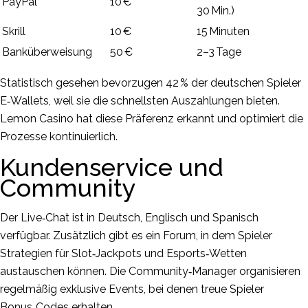
PayPal
10 €
30 Min.)
Skrill
10 €
15 Minuten
Banküberweisung
50 €
2–3 Tage
Statistisch gesehen bevorzugen 42 % der deutschen Spieler
E‑Wallets, weil sie die schnellsten Auszahlungen bieten.
Lemon Casino hat diese Präferenz erkannt und optimiert die
Prozesse kontinuierlich.
Kundenservice und
Community
Der Live‑Chat ist in Deutsch, Englisch und Spanisch
verfügbar. Zusätzlich gibt es ein Forum, in dem Spieler
Strategien für Slot‑Jackpots und Esports‑Wetten
austauschen können. Die Community‑Manager organisieren
regelmäßig exklusive Events, bei denen treue Spieler
Bonus‑Codes erhalten.