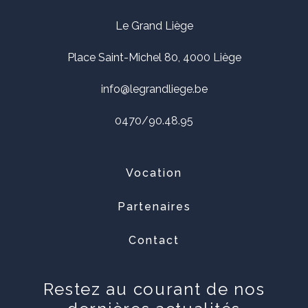
Le Grand Liège
Place Saint-Michel 80, 4000 Liège
info@legrandliege.be
0470/90.48.95
Vocation
Partenaires
Contact
Restez au courant de nos