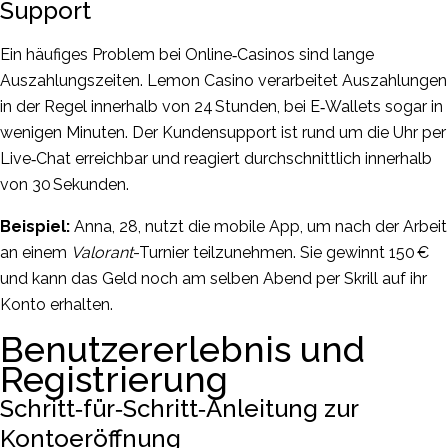
Support
Ein häufiges Problem bei Online‑Casinos sind lange
Auszahlungszeiten. Lemon Casino verarbeitet Auszahlungen
in der Regel innerhalb von 24 Stunden, bei E‑Wallets sogar in
wenigen Minuten. Der Kundensupport ist rund um die Uhr per
Live‑Chat erreichbar und reagiert durchschnittlich innerhalb
von 30 Sekunden.
Beispiel:
Anna, 28, nutzt die mobile App, um nach der Arbeit
an einem
Valorant
-Turnier teilzunehmen. Sie gewinnt 150 €
und kann das Geld noch am selben Abend per Skrill auf ihr
Konto erhalten.
Benutzererlebnis und
Registrierung
Schritt‑für‑Schritt‑Anleitung zur
Kontoeröffnung