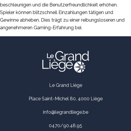
beschleunigen und die Benutzerfreundlichkeit erhöhen.
Spieler können blitzschnell Einzahlungen tätigen und
Gewinne abheben. Dies trägt zu einer reibungsloseren und
angenehmeren Gaming-Erfahrung bei.
Le Grand Liège
Place Saint-Michel 80, 4000 Liège
info@legrandliege.be
0470/90.48.95