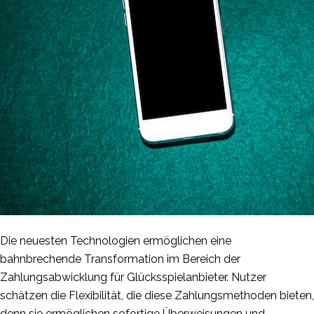
Die neuesten Technologien ermöglichen eine
bahnbrechende Transformation im Bereich der
Zahlungsabwicklung für Glücksspielanbieter. Nutzer
schätzen die Flexibilität, die diese Zahlungsmethoden bieten,
denn sie ermöglichen sofortige Überweisungen und