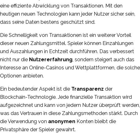
eine effiziente Abwicklung von Transaktionen. Mit den
heutigen neuen Technologien kann jeder Nutzer sicher sein,
dass seine Daten bestens geschützt sind.
Die Schnelligkeit von Transaktionen ist ein weiterer Vorteil
dieser neuen Zahlungsmittel. Spieler können Einzahlungen
und Auszahlungen in Echtzeit durchführen. Das verbessert
nicht nur die
Nutzererfahrung
, sondern steigert auch das
Interesse an Online-Casinos und Wettplattformen, die solche
Optionen anbieten.
Ein bedeutender Aspekt ist die
Transparenz
der
Blockchain-Technologie. Jede finanzielle Transaktion wird
aufgezeichnet und kann von jedem Nutzer überprüft werden,
was das Vertrauen in diese Zahlungsmethoden stärkt. Durch
die Verwendung von
anonymen
Konten bleibt die
Privatsphäre der Spieler gewahrt.