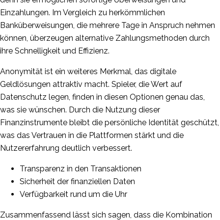
Einzahlungen. Im Vergleich zu herkömmlichen
Banküberweisungen, die mehrere Tage in Anspruch nehmen
können, überzeugen alternative Zahlungsmethoden durch
ihre Schnelligkeit und Effizienz.
Anonymität ist ein weiteres Merkmal, das digitale
Geldlösungen attraktiv macht. Spieler, die Wert auf
Datenschutz legen, finden in diesen Optionen genau das,
was sie wünschen. Durch die Nutzung dieser
Finanzinstrumente bleibt die persönliche Identität geschützt,
was das Vertrauen in die Plattformen stärkt und die
Nutzererfahrung deutlich verbessert.
Transparenz in den Transaktionen
Sicherheit der finanziellen Daten
Verfügbarkeit rund um die Uhr
Zusammenfassend lässt sich sagen, dass die Kombination