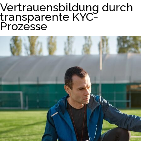
Vertrauensbildung durch
transparente KYC-
Prozesse