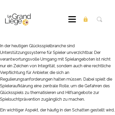
In der heutigen Glücksspielbranche sind
Unterstützungssysteme für Spieler unverzichtbar. Der
verantwortungsvolle Umgang mit Spielangeboten ist nicht
nur ein Zeichen von Integrität, sondern auch eine rechtliche
Verpflichtung für Anbieter, die sich an
Regulierungsanforderungen halten müssen. Dabei spielt die
Spieleraufklärung eine zentrale Rolle, um die Gefahren des
Glücksspiels zu thematisieren und Hilfsangebote zur
Spielsuchtprävention zugänglich zu machen.
Ein wichtiger Aspekt, der häufig in den Schatten gestellt wird,