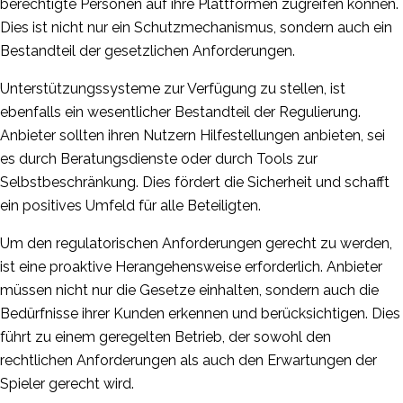
berechtigte Personen auf ihre Plattformen zugreifen können.
Dies ist nicht nur ein Schutzmechanismus, sondern auch ein
Bestandteil der gesetzlichen Anforderungen.
Unterstützungssysteme zur Verfügung zu stellen, ist
ebenfalls ein wesentlicher Bestandteil der Regulierung.
Anbieter sollten ihren Nutzern Hilfestellungen anbieten, sei
es durch Beratungsdienste oder durch Tools zur
Selbstbeschränkung. Dies fördert die Sicherheit und schafft
ein positives Umfeld für alle Beteiligten.
Um den regulatorischen Anforderungen gerecht zu werden,
ist eine proaktive Herangehensweise erforderlich. Anbieter
müssen nicht nur die Gesetze einhalten, sondern auch die
Bedürfnisse ihrer Kunden erkennen und berücksichtigen. Dies
führt zu einem geregelten Betrieb, der sowohl den
rechtlichen Anforderungen als auch den Erwartungen der
Spieler gerecht wird.