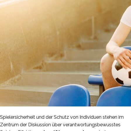
Spielersicherheit und der Schutz von Individuen stehen im
Zentrum der Diskussion über verantwortungsbewusstes