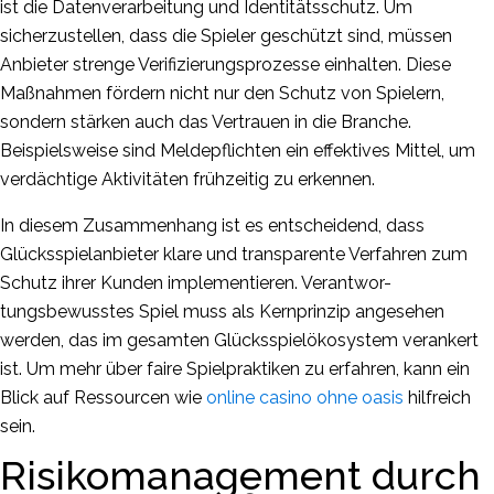
ist die Datenverarbeitung und Identitätsschutz. Um
sicherzustellen, dass die Spieler geschützt sind, müssen
Anbieter strenge Verifizierungsprozesse einhalten. Diese
Maßnahmen fördern nicht nur den Schutz von Spielern,
sondern stärken auch das Vertrauen in die Branche.
Beispielsweise sind Meldepflichten ein effektives Mittel, um
verdächtige Aktivitäten frühzeitig zu erkennen.
In diesem Zusammenhang ist es entscheidend, dass
Glücksspielanbieter klare und transparente Verfahren zum
Schutz ihrer Kunden implementieren. Verantwor-
tungsbewusstes Spiel muss als Kernprinzip angesehen
werden, das im gesamten Glücksspielökosystem verankert
ist. Um mehr über faire Spielpraktiken zu erfahren, kann ein
Blick auf Ressourcen wie
online casino ohne oasis
hilfreich
sein.
Risikomanagement durch