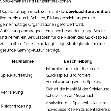
Spielverhalten und Nutzerinteraktionen.
Das Hauptaugenmerk sollte auf der
spielsuchtprävention
liegen, die durch Schulen, Bildungseinrichtungen und
gemeinnützige Organisationen gefördert wird.
Aufklärungskampagnen erreichen besonders junge Spieler
und helfen, ein Bewusstsein für die Risiken des Glücksspiels
zu schaffen. Dies ist eine langfristige Strategie, die für eine
gesunde Gaming-Kultur beiträgt.
Maßnahme
Beschreibung
Informiert über die Risiken des
Spieleraufklärung
Glücksspiels und fördert
verantwortungsvolles Spielen.
Sichert die Identität der Spieler und
Verifizierung
schützt sie vor Missbrauch.
Analysiert das Spielverhalten, um
Risikominderung
individuelle Risiken zu identifizieren.