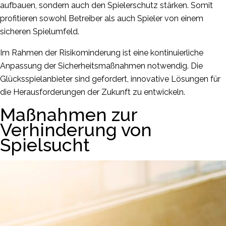
aufbauen, sondern auch den Spielerschutz stärken. Somit
profitieren sowohl Betreiber als auch Spieler von einem
sicheren Spielumfeld.
Im Rahmen der Risikominderung ist eine kontinuierliche
Anpassung der Sicherheitsmaßnahmen notwendig. Die
Glücksspielanbieter sind gefordert, innovative Lösungen für
die Herausforderungen der Zukunft zu entwickeln.
Maßnahmen zur
Verhinderung von
Spielsucht