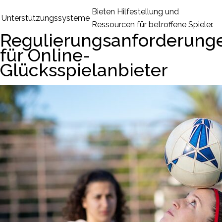
Bieten Hilfestellung und
Unterstützungssysteme
Ressourcen für betroffene Spieler.
Regulierungsanforderung
für Online-
Glücksspielanbieter