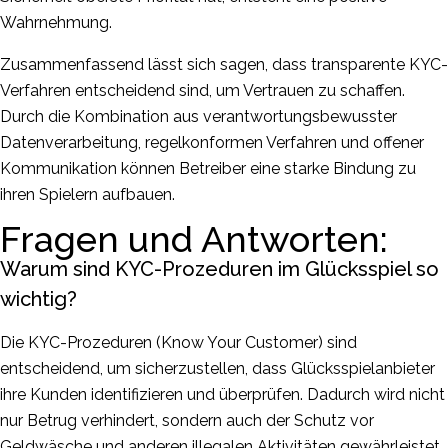
Wahrnehmung.
Zusammenfassend lässt sich sagen, dass transparente KYC-
Verfahren entscheidend sind, um Vertrauen zu schaffen.
Durch die Kombination aus verantwortungsbewusster
Datenverarbeitung, regelkonformen Verfahren und offener
Kommunikation können Betreiber eine starke Bindung zu
ihren Spielern aufbauen.
Fragen und Antworten:
Warum sind KYC-Prozeduren im Glücksspiel so
wichtig?
Die KYC-Prozeduren (Know Your Customer) sind
entscheidend, um sicherzustellen, dass Glücksspielanbieter
ihre Kunden identifizieren und überprüfen. Dadurch wird nicht
nur Betrug verhindert, sondern auch der Schutz vor
Geldwäsche und anderen illegalen Aktivitäten gewährleistet.