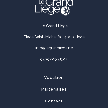
Le Grand Liège
Place Saint-Michel 80, 4000 Liège
info@legrandliege.be
0470/90.48.95
Vocation
Partenaires
Contact