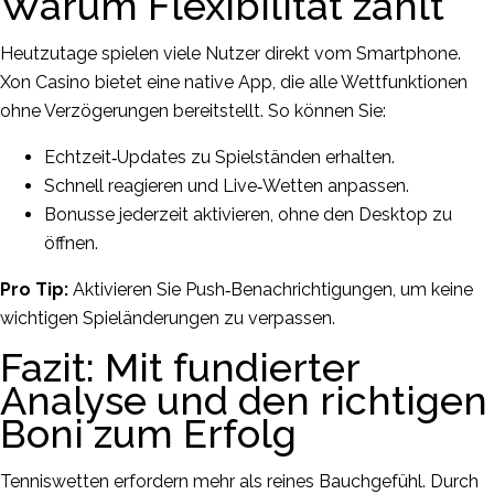
Warum Flexibilität zählt
Heutzutage spielen viele Nutzer direkt vom Smartphone.
Xon Casino bietet eine native App, die alle Wettfunktionen
ohne Verzögerungen bereitstellt. So können Sie:
Echtzeit‑Updates zu Spielständen erhalten.
Schnell reagieren und Live‑Wetten anpassen.
Bonusse jederzeit aktivieren, ohne den Desktop zu
öffnen.
Pro Tip:
Aktivieren Sie Push‑Benachrichtigungen, um keine
wichtigen Spieländerungen zu verpassen.
Fazit: Mit fundierter
Analyse und den richtigen
Boni zum Erfolg
Tenniswetten erfordern mehr als reines Bauchgefühl. Durch