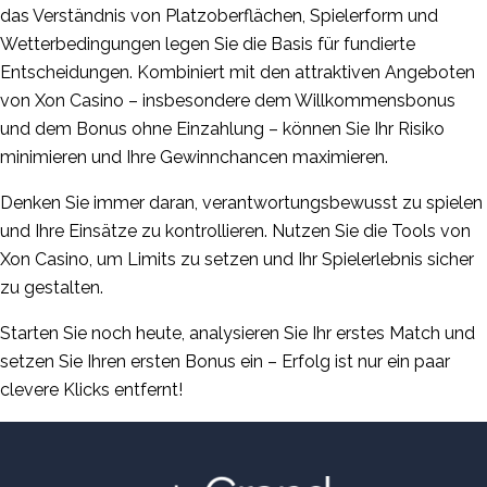
das Verständnis von Platzoberflächen, Spielerform und
Wetterbedingungen legen Sie die Basis für fundierte
Entscheidungen. Kombiniert mit den attraktiven Angeboten
von Xon Casino – insbesondere dem Willkommensbonus
und dem Bonus ohne Einzahlung – können Sie Ihr Risiko
minimieren und Ihre Gewinnchancen maximieren.
Denken Sie immer daran, verantwortungsbewusst zu spielen
und Ihre Einsätze zu kontrollieren. Nutzen Sie die Tools von
Xon Casino, um Limits zu setzen und Ihr Spielerlebnis sicher
zu gestalten.
Starten Sie noch heute, analysieren Sie Ihr erstes Match und
setzen Sie Ihren ersten Bonus ein – Erfolg ist nur ein paar
clevere Klicks entfernt!