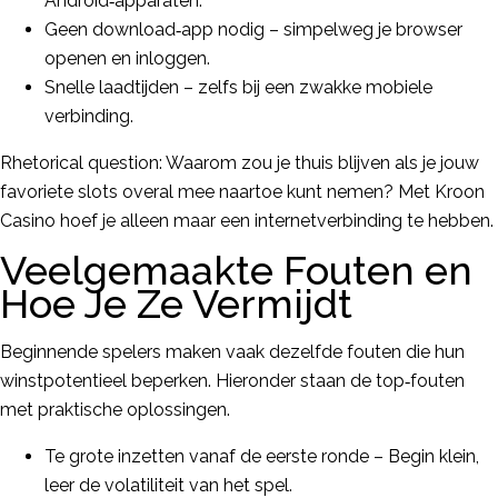
Android‑apparaten.
Geen download‑app nodig – simpelweg je browser
openen en inloggen.
Snelle laadtijden – zelfs bij een zwakke mobiele
verbinding.
Rhetorical question: Waarom zou je thuis blijven als je jouw
favoriete slots overal mee naartoe kunt nemen? Met Kroon
Casino hoef je alleen maar een internetverbinding te hebben.
Veelgemaakte Fouten en
Hoe Je Ze Vermijdt
Beginnende spelers maken vaak dezelfde fouten die hun
winstpotentieel beperken. Hieronder staan de top‑fouten
met praktische oplossingen.
Te grote inzetten vanaf de eerste ronde – Begin klein,
leer de volatiliteit van het spel.