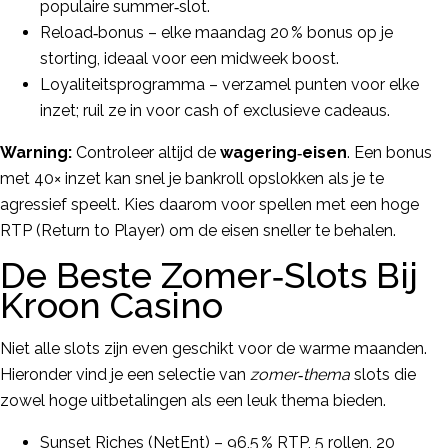
populaire summer‑slot.
Reload‑bonus – elke maandag 20 % bonus op je
storting, ideaal voor een midweek boost.
Loyaliteitsprogramma – verzamel punten voor elke
inzet; ruil ze in voor cash of exclusieve cadeaus.
Warning:
Controleer altijd de
wagering‑eisen
. Een bonus
met 40× inzet kan snel je bankroll opslokken als je te
agressief speelt. Kies daarom voor spellen met een hoge
RTP (Return to Player) om de eisen sneller te behalen.
De Beste Zomer‑Slots Bij
Kroon Casino
Niet alle slots zijn even geschikt voor de warme maanden.
Hieronder vind je een selectie van
zomer‑thema
slots die
zowel hoge uitbetalingen als een leuk thema bieden.
Sunset Riches (NetEnt) – 96,5 % RTP, 5 rollen, 20