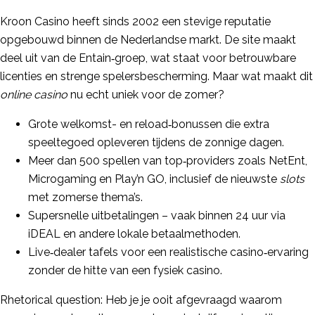
Kroon Casino heeft sinds 2002 een stevige reputatie
opgebouwd binnen de Nederlandse markt. De site maakt
deel uit van de Entain‑groep, wat staat voor betrouwbare
licenties en strenge spelersbescherming. Maar wat maakt dit
online casino
nu echt uniek voor de zomer?
Grote welkomst- en reload‑bonussen die extra
speeltegoed opleveren tijdens de zonnige dagen.
Meer dan 500 spellen van top‑providers zoals NetEnt,
Microgaming en Play’n GO, inclusief de nieuwste
slots
met zomerse thema’s.
Supersnelle uitbetalingen – vaak binnen 24 uur via
iDEAL en andere lokale betaalmethoden.
Live‑dealer tafels voor een realistische casino‑ervaring
zonder de hitte van een fysiek casino.
Rhetorical question: Heb je je ooit afgevraagd waarom