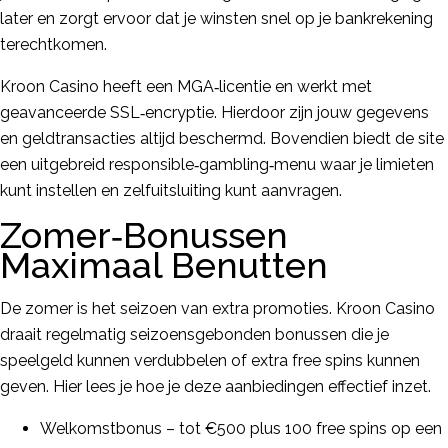
later en zorgt ervoor dat je winsten snel op je bankrekening
terechtkomen.
Kroon Casino heeft een MGA‑licentie en werkt met
geavanceerde SSL‑encryptie. Hierdoor zijn jouw gegevens
en geldtransacties altijd beschermd. Bovendien biedt de site
een uitgebreid responsible‑gambling‑menu waar je limieten
kunt instellen en zelfuitsluiting kunt aanvragen.
Zomer‑Bonussen
Maximaal Benutten
De zomer is het seizoen van extra promoties. Kroon Casino
draait regelmatig seizoensgebonden bonussen die je
speelgeld kunnen verdubbelen of extra free spins kunnen
geven. Hier lees je hoe je deze aanbiedingen effectief inzet.
Welkomstbonus – tot €500 plus 100 free spins op een