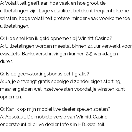
A: Volatiliteit geeft aan hoe vaak en hoe groot de
uitbetalingen zijn. Lage volatiliteit betekent frequente kleine
winsten, hoge volatiliteit grotere, minder vaak voorkomende
uitbetalingen.
Q: Hoe snel kan ik geld opnemen bij Winnitt Casino?
A: Uitbetalingen worden meestal binnen 24 uur verwerkt voor
e‑wallets. Bankoverschrijvingen kunnen 2‑5 werkdagen
duren.
Q: Is de geen‑stortingsbonus echt gratis?
A: Ja, je ontvangt gratis speelgeld zonder eigen storting,
maar er gelden wel inzetvereisten voordat je winsten kunt
opnemen.
Q: Kan ik op mijn mobiel live dealer spellen spelen?
A: Absoluut. De mobiele versie van Winnitt Casino
ondersteunt alle live dealer tafels in HD‑kwaliteit.