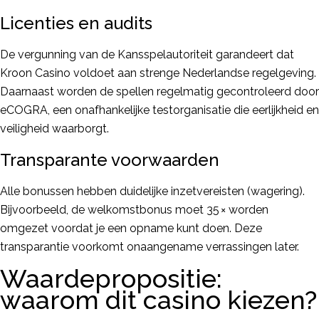
Licenties en audits
De vergunning van de Kansspelautoriteit garandeert dat
Kroon Casino voldoet aan strenge Nederlandse regelgeving.
Daarnaast worden de spellen regelmatig gecontroleerd door
eCOGRA, een onafhankelijke testorganisatie die eerlijkheid en
veiligheid waarborgt.
Transparante voorwaarden
Alle bonussen hebben duidelijke inzetvereisten (wagering).
Bijvoorbeeld, de welkomstbonus moet 35 × worden
omgezet voordat je een opname kunt doen. Deze
transparantie voorkomt onaangename verrassingen later.
Waardepropositie:
waarom dit casino kiezen?