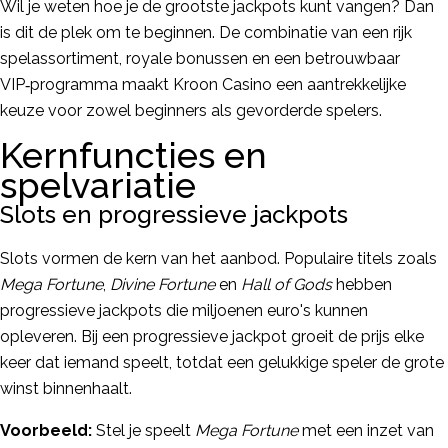
Wil je weten hoe je de grootste jackpots kunt vangen? Dan
is dit de plek om te beginnen. De combinatie van een rijk
spelassortiment, royale bonussen en een betrouwbaar
VIP‑programma maakt Kroon Casino een aantrekkelijke
keuze voor zowel beginners als gevorderde spelers.
Kernfuncties en
spelvariatie
Slots en progressieve jackpots
Slots vormen de kern van het aanbod. Populaire titels zoals
Mega Fortune
,
Divine Fortune
en
Hall of Gods
hebben
progressieve jackpots die miljoenen euro's kunnen
opleveren. Bij een progressieve jackpot groeit de prijs elke
keer dat iemand speelt, totdat een gelukkige speler de grote
winst binnenhaalt.
Voorbeeld:
Stel je speelt
Mega Fortune
met een inzet van