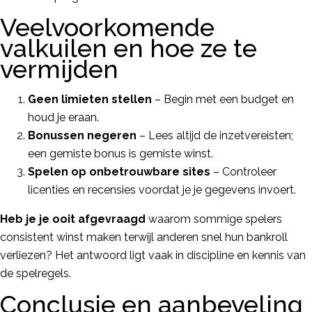
Veelvoorkomende
valkuilen en hoe ze te
vermijden
Geen limieten stellen
– Begin met een budget en
houd je eraan.
Bonussen negeren
– Lees altijd de inzetvereisten;
een gemiste bonus is gemiste winst.
Spelen op onbetrouwbare sites
– Controleer
licenties en recensies voordat je je gegevens invoert.
Heb je je ooit afgevraagd
waarom sommige spelers
consistent winst maken terwijl anderen snel hun bankroll
verliezen? Het antwoord ligt vaak in discipline en kennis van
de spelregels.
Conclusie en aanbeveling