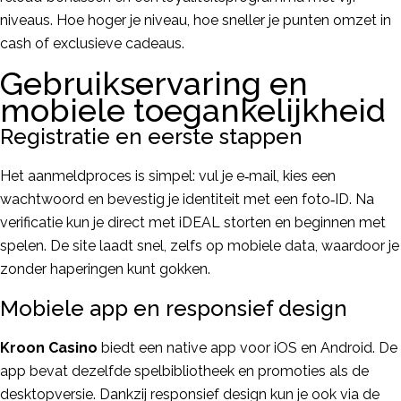
niveaus. Hoe hoger je niveau, hoe sneller je punten omzet in
cash of exclusieve cadeaus.
Gebruikservaring en
mobiele toegankelijkheid
Registratie en eerste stappen
Het aanmeldproces is simpel: vul je e‑mail, kies een
wachtwoord en bevestig je identiteit met een foto‑ID. Na
verificatie kun je direct met iDEAL storten en beginnen met
spelen. De site laadt snel, zelfs op mobiele data, waardoor je
zonder haperingen kunt gokken.
Mobiele app en responsief design
Kroon Casino
biedt een native app voor iOS en Android. De
app bevat dezelfde spelbibliotheek en promoties als de
desktopversie. Dankzij responsief design kun je ook via de