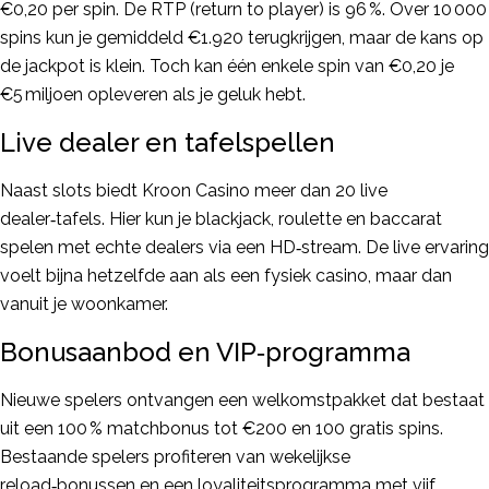
€0,20 per spin. De RTP (return to player) is 96 %. Over 10 000
spins kun je gemiddeld €1.920 terugkrijgen, maar de kans op
de jackpot is klein. Toch kan één enkele spin van €0,20 je
€5 miljoen opleveren als je geluk hebt.
Live dealer en tafelspellen
Naast slots biedt Kroon Casino meer dan 20 live
dealer‑tafels. Hier kun je blackjack, roulette en baccarat
spelen met echte dealers via een HD‑stream. De live ervaring
voelt bijna hetzelfde aan als een fysiek casino, maar dan
vanuit je woonkamer.
Bonusaanbod en VIP‑programma
Nieuwe spelers ontvangen een welkomstpakket dat bestaat
uit een 100 % matchbonus tot €200 en 100 gratis spins.
Bestaande spelers profiteren van wekelijkse
reload‑bonussen en een loyaliteitsprogramma met vijf