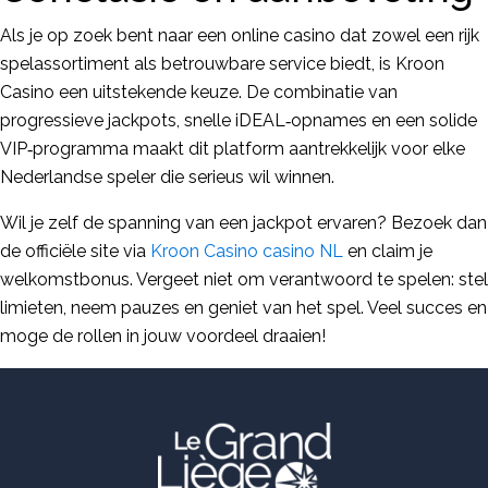
Als je op zoek bent naar een online casino dat zowel een rijk
spelassortiment als betrouwbare service biedt, is Kroon
Casino een uitstekende keuze. De combinatie van
progressieve jackpots, snelle iDEAL‑opnames en een solide
VIP‑programma maakt dit platform aantrekkelijk voor elke
Nederlandse speler die serieus wil winnen.
Wil je zelf de spanning van een jackpot ervaren? Bezoek dan
de officiële site via
Kroon Casino casino NL
en claim je
welkomstbonus. Vergeet niet om verantwoord te spelen: stel
limieten, neem pauzes en geniet van het spel. Veel succes en
moge de rollen in jouw voordeel draaien!