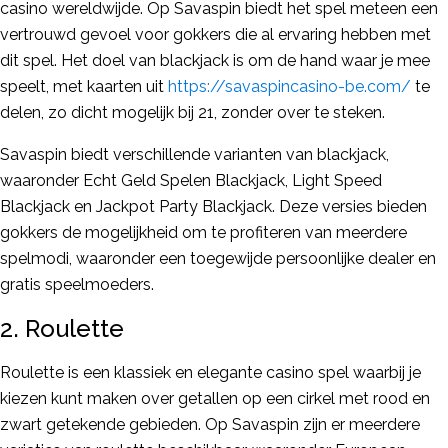
casino wereldwijde. Op Savaspin biedt het spel meteen een
vertrouwd gevoel voor gokkers die al ervaring hebben met
dit spel. Het doel van blackjack is om de hand waar je mee
speelt, met kaarten uit
https://savaspincasino-be.com/
te
delen, zo dicht mogelijk bij 21, zonder over te steken.
Savaspin biedt verschillende varianten van blackjack,
waaronder Echt Geld Spelen Blackjack, Light Speed
Blackjack en Jackpot Party Blackjack. Deze versies bieden
gokkers de mogelijkheid om te profiteren van meerdere
spelmodi, waaronder een toegewijde persoonlijke dealer en
gratis speelmoeders.
2. Roulette
Roulette is een klassiek en elegante casino spel waarbij je
kiezen kunt maken over getallen op een cirkel met rood en
zwart getekende gebieden. Op Savaspin zijn er meerdere