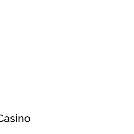
Casino