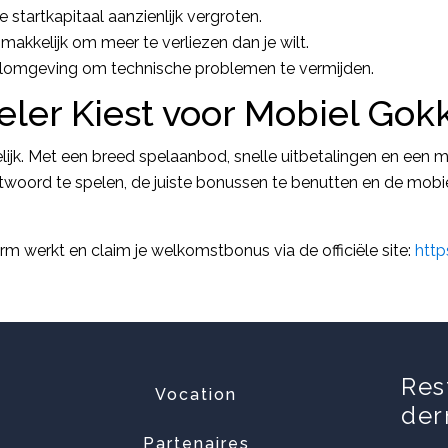
startkapitaal aanzienlijk vergroten.
 makkelijk om meer te verliezen dan je wilt.
peelomgeving om technische problemen te vermijden.
ler Kiest voor Mobiel Gok
ijk. Met een breed spelaanbod, snelle uitbetalingen en een m
ord te spelen, de juiste bonussen te benutten en de mobiele 
rm werkt en claim je welkomstbonus via de officiële site:
http
Res
Vocation
der
Partenaires