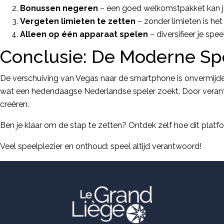
Bonussen negeren
– een goed welkomstpakket kan je 
Vergeten limieten te zetten
– zonder limieten is het
Alleen op één apparaat spelen
– diversifieer je s
Conclusie: De Moderne Spe
De verschuiving van Vegas naar de smartphone is onvermijdel
wat een hedendaagse Nederlandse speler zoekt. Door verantwo
creëren.
Ben je klaar om de stap te zetten? Ontdek zelf hoe dit platfo
Veel speelplezier en onthoud: speel altijd verantwoord!