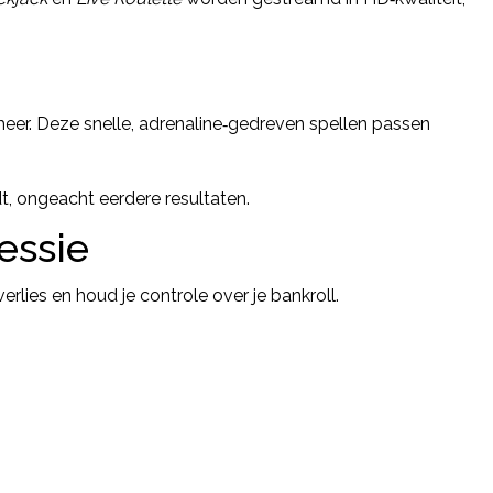
eheer. Deze snelle, adrenaline‑gedreven spellen passen
t, ongeacht eerdere resultaten.
essie
lies en houd je controle over je bankroll.