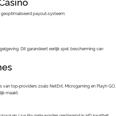
 Casino
n geoptimaliseerd payout‑systeem:
elgeving. Dit garandeert eerlijk spel, bescherming van
mes
s van top‑providers zoals NetEnt, Microgaming en Play’n GO.
ijk maakt.
ckjack
en
Live Roulette
worden gestreamd in HD‑kwaliteit,