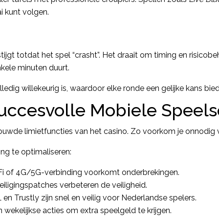
i kunt volgen.
jgt totdat het spel “crasht”. Het draait om timing en risicob
nkele minuten duurt.
dig willekeurig is, waardoor elke ronde een gelijke kans bied
Succesvolle Mobiele Speels
ouwde limietfuncties van het casino. Zo voorkom je onnodig ver
ing te optimaliseren:
‑Fi of 4G/5G-verbinding voorkomt onderbrekingen.
iligingspatches verbeteren de veiligheid.
en Trustly zijn snel en veilig voor Nederlandse spelers.
wekelijkse acties om extra speelgeld te krijgen.