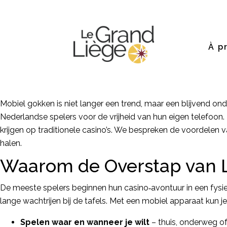
À p
Mobiel gokken is niet langer een trend, maar een blijvend on
Nederlandse spelers voor de vrijheid van hun eigen telefoon
krijgen op traditionele casino’s. We bespreken de voordelen 
halen.
Waarom de Overstap van L
De meeste spelers beginnen hun casino‑avontuur in een fysiek
lange wachtrijen bij de tafels. Met een mobiel apparaat kun je
Spelen waar en wanneer je wilt
– thuis, onderweg of