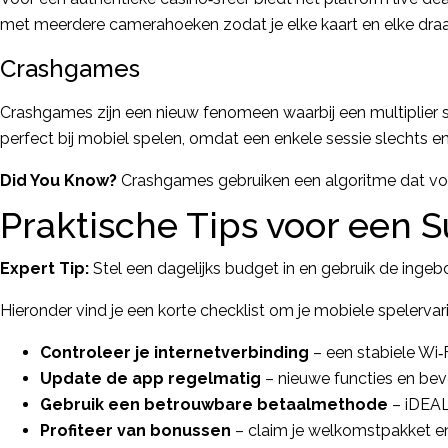
met meerdere camerahoeken zodat je elke kaart en elke draa
Crashgames
Crashgames zijn een nieuw fenomeen waarbij een multiplier sti
perfect bij mobiel spelen, omdat een enkele sessie slechts e
Did You Know?
Crashgames gebruiken een algoritme dat volle
Praktische Tips voor een 
Expert Tip:
Stel een dagelijks budget in en gebruik de ingeb
Hieronder vind je een korte checklist om je mobiele spelervar
Controleer je internetverbinding
– een stabiele Wi
Update de app regelmatig
– nieuwe functies en beve
Gebruik een betrouwbare betaalmethode
– iDEAL 
Profiteer van bonussen
– claim je welkomstpakket en 