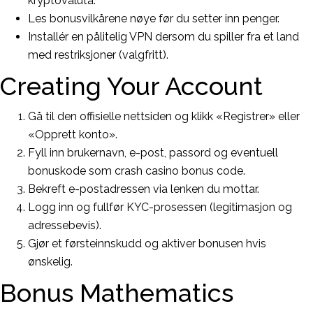
kryptovaluta.
Les bonusvilkårene nøye før du setter inn penger.
Installér en pålitelig VPN dersom du spiller fra et land
med restriksjoner (valgfritt).
Creating Your Account
Gå til den offisielle nettsiden og klikk «Registrer» eller
«Opprett konto».
Fyll inn brukernavn, e-post, passord og eventuell
bonuskode som crash casino bonus code.
Bekreft e-postadressen via lenken du mottar.
Logg inn og fullfør KYC-prosessen (legitimasjon og
adressebevis).
Gjør et førsteinnskudd og aktiver bonusen hvis
ønskelig.
Bonus Mathematics