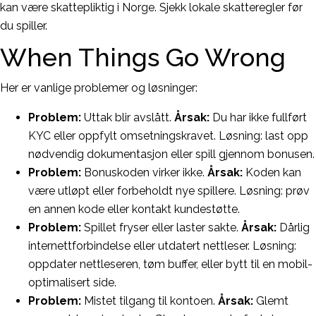
kan være skattepliktig i Norge. Sjekk lokale skatteregler før
du spiller.
When Things Go Wrong
Her er vanlige problemer og løsninger:
Problem:
Uttak blir avslått.
Årsak:
Du har ikke fullført
KYC eller oppfylt omsetningskravet. Løsning: last opp
nødvendig dokumentasjon eller spill gjennom bonusen.
Problem:
Bonuskoden virker ikke.
Årsak:
Koden kan
være utløpt eller forbeholdt nye spillere. Løsning: prøv
en annen kode eller kontakt kundestøtte.
Problem:
Spillet fryser eller laster sakte.
Årsak:
Dårlig
internettforbindelse eller utdatert nettleser. Løsning:
oppdater nettleseren, tøm buffer, eller bytt til en mobil-
optimalisert side.
Problem:
Mistet tilgang til kontoen.
Årsak:
Glemt