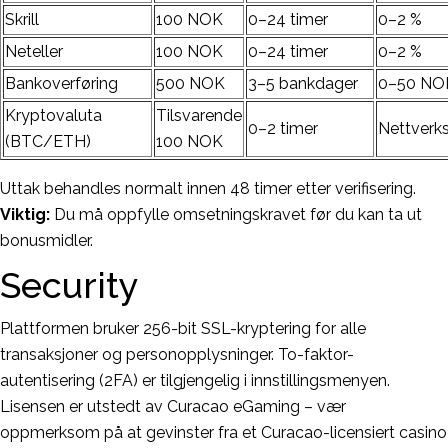
Skrill
100 NOK
0–24 timer
0–2 %
Neteller
100 NOK
0–24 timer
0–2 %
Bankoverføring
500 NOK
3–5 bankdager
0–50 NO
Kryptovaluta
Tilsvarende
0–2 timer
Nettverk
(BTC/ETH)
100 NOK
Uttak behandles normalt innen 48 timer etter verifisering.
Viktig:
Du må oppfylle omsetningskravet før du kan ta ut
bonusmidler.
Security
Plattformen bruker 256-bit SSL-kryptering for alle
transaksjoner og personopplysninger. To-faktor-
autentisering (2FA) er tilgjengelig i innstillingsmenyen.
Lisensen er utstedt av Curacao eGaming – vær
oppmerksom på at gevinster fra et Curacao-licensiert casino