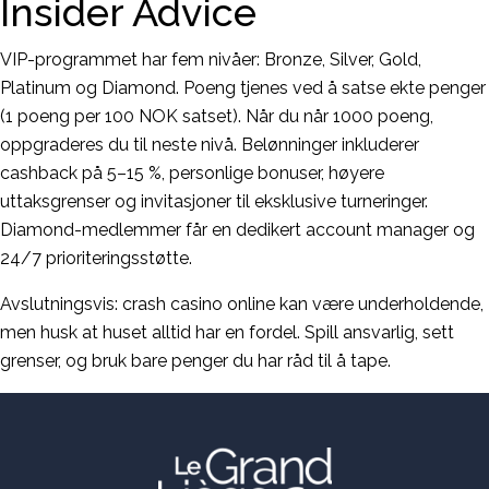
Insider Advice
VIP-programmet har fem nivåer: Bronze, Silver, Gold,
Platinum og Diamond. Poeng tjenes ved å satse ekte penger
(1 poeng per 100 NOK satset). Når du når 1000 poeng,
oppgraderes du til neste nivå. Belønninger inkluderer
cashback på 5–15 %, personlige bonuser, høyere
uttaksgrenser og invitasjoner til eksklusive turneringer.
Diamond-medlemmer får en dedikert account manager og
24/7 prioriteringsstøtte.
Avslutningsvis: crash casino online kan være underholdende,
men husk at huset alltid har en fordel. Spill ansvarlig, sett
grenser, og bruk bare penger du har råd til å tape.