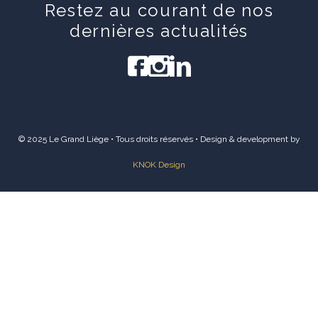
Restez au courant de nos
dernières actualités
© 2025 Le Grand Liège • Tous droits réservés • Design & development by
KNOK Design