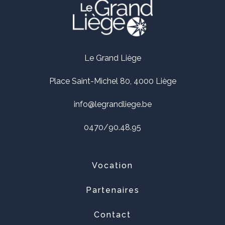
Le Grand Liège
Place Saint-Michel 80, 4000 Liège
info@legrandliege.be
0470/90.48.95
Vocation
Partenaires
Contact