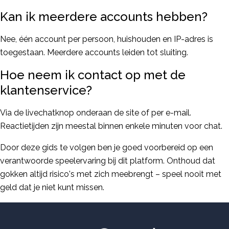
Kan ik meerdere accounts hebben?
Nee, één account per persoon, huishouden en IP-adres is
toegestaan. Meerdere accounts leiden tot sluiting.
Hoe neem ik contact op met de
klantenservice?
Via de livechatknop onderaan de site of per e-mail.
Reactietijden zijn meestal binnen enkele minuten voor chat.
Door deze gids te volgen ben je goed voorbereid op een
verantwoorde speelervaring bij dit platform. Onthoud dat
gokken altijd risico's met zich meebrengt – speel nooit met
geld dat je niet kunt missen.