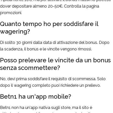
dover depositare almeno 20-50€. Controlla la pagina
promozioni.
Quanto tempo ho per soddisfare il
wagering?
Di solito 30 giorni dalla data di attivazione del bonus. Dopo
la scadenza, il bonus e le vincite vengono rimossi.
Posso prelevare le vincite da un bonus
senza scommettere?
No, devi prima soddisfare il requisito di scommessa. Solo
dopo il wagering completo puoi richiedere un prelievo.
Betn1 ha un'app mobile?
Betn1 non ha un'app nativa sugli store, ma il sito è