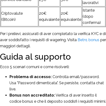
lavorativi
Istante
Criptovalute
20€
20€
(dopo
(Bitcoin)
equivalente
equivalente
conferma)
Per i prelievi, assicurati di aver completato la verifica KYC e di
aver soddisfatto i requisiti di wagering. Visita
Betn1 bonus
per
maggiori dettagli.
Guida al supporto
Ecco 5 scenari comuni e come risolverli:
Problema di accesso:
Controlla email/password.
Usa "Password dimenticata". Se persiste, contatta chat
live.
Bonus non accreditato:
Verifica di aver inserito il
codice bonus e che il deposito soddisfi i requisiti minimi.