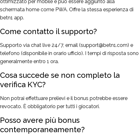
ottimizzato per mobile e può essere aggiunto alla
schermata home come PWA. Offre la stessa esperienza di
betn1 app.
Come contatto il supporto?
Supporto via chat live 24/7, email (support@betn1.com) e
telefono (disponibile in orario ufficio). I tempi di risposta sono
generalmente entro 1 ora.
Cosa succede se non completo la
verifica KYC?
Non potrai effettuare prelievi e il bonus potrebbe essere
revocato. È obbligatorio per tutti i giocatori.
Posso avere più bonus
contemporaneamente?