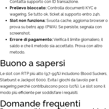
Contatta supporto con ID transazione.
Prelievo bloccato:
Controlla documenti KYC e
wagering. Se tutto ok, ticket al supporto entro 24h.
Slot non funziona:
Svuota cache, aggiorna browser o
prova su betn1 app (PWA). Se persiste, segnala con
screenshot.
Errore di pagamento:
Verifica il limite giornaliero, il
saldo e che il metodo sia accettato. Prova con altro
metodo.
Buono a sapersi
Le slot con RTP più alto (97-99%) includono Blood Suckers,
Starburst e Jackpot 6000. Evita i giochi da tavolo per il
wagering perché contribuiscono poco (10%). Le slot sono il
modo più efficiente per soddisfare i requisiti.
Domande frequenti