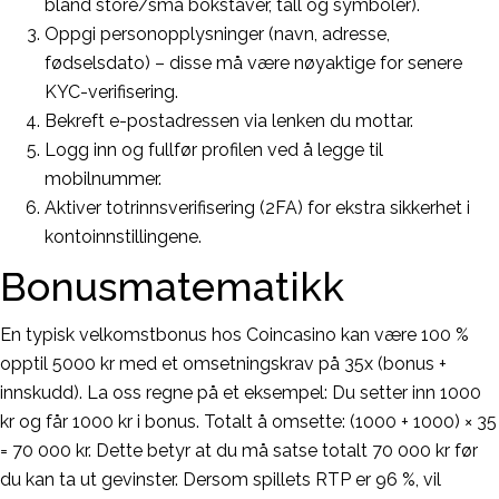
bland store/små bokstaver, tall og symboler).
Oppgi personopplysninger (navn, adresse,
fødselsdato) – disse må være nøyaktige for senere
KYC-verifisering.
Bekreft e-postadressen via lenken du mottar.
Logg inn og fullfør profilen ved å legge til
mobilnummer.
Aktiver totrinnsverifisering (2FA) for ekstra sikkerhet i
kontoinnstillingene.
Bonusmatematikk
En typisk velkomstbonus hos Coincasino kan være 100 %
opptil 5000 kr med et omsetningskrav på 35x (bonus +
innskudd). La oss regne på et eksempel: Du setter inn 1000
kr og får 1000 kr i bonus. Totalt å omsette: (1000 + 1000) × 35
= 70 000 kr. Dette betyr at du må satse totalt 70 000 kr før
du kan ta ut gevinster. Dersom spillets RTP er 96 %, vil