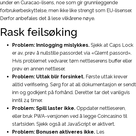
under en Curacao-lisens, noe som gir grunnleggende
forbrukerbeskyttelse, men ikke like strengt som EU-lisenser.
Derfor anbefales det å lese vilkårene nøye.
Rask feilsøking
Problem: Innlogging mislykkes.
Sjekk at Caps Lock
er av, prøv å nullstille passordet via «Glemt passord».
Hvis problemet vedvarer, tøm nettleserens buffer eller
prøv en annen nettleser.
Problem: Uttak blir forsinket.
Første uttak krever
alltid verifisering. Sørg for at all dokumentasjon er sendt
inn og godkjent på forhånd. Deretter tar det vanligvis
inntil 24 timer.
Problem: Spill laster ikke.
Oppdater nettleseren,
eller bruk PWA-versjonen ved å legge Coincasino til
startsiden. Sjekk også at JavaScript er aktivert.
Problem: Bonusen aktiveres ikke.
Les