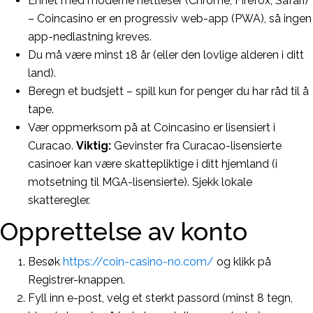
Enhet med moderne nettleser (Chrome, Firefox, Safari)
– Coincasino er en progressiv web-app (PWA), så ingen
app-nedlastning kreves.
Du må være minst 18 år (eller den lovlige alderen i ditt
land).
Beregn et budsjett – spill kun for penger du har råd til å
tape.
Vær oppmerksom på at Coincasino er lisensiert i
Curacao.
Viktig:
Gevinster fra Curacao-lisensierte
casinoer kan være skattepliktige i ditt hjemland (i
motsetning til MGA-lisensierte). Sjekk lokale
skatteregler.
Opprettelse av konto
Besøk
https://coin-casino-no.com/
og klikk på
Registrer-knappen.
Fyll inn e-post, velg et sterkt passord (minst 8 tegn,