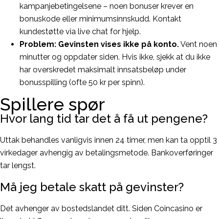
kampanjebetingelsene – noen bonuser krever en
bonuskode eller minimumsinnskudd. Kontakt
kundestøtte via live chat for hjelp.
Problem: Gevinsten vises ikke på konto.
Vent noen
minutter og oppdater siden. Hvis ikke, sjekk at du ikke
har overskredet maksimalt innsatsbeløp under
bonusspilling (ofte 50 kr per spinn).
Spillere spør
Hvor lang tid tar det å få ut pengene?
Uttak behandles vanligvis innen 24 timer, men kan ta opptil 3
virkedager avhengig av betalingsmetode. Bankoverføringer
tar lengst.
Må jeg betale skatt på gevinster?
Det avhenger av bostedslandet ditt. Siden Coincasino er