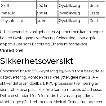
Skrill
100 kr
Øyeblikkelig
Gratis
Neteller
100 kr
Øyeblikkelig
Gratis
Paysafecard
50 kr
Øyeblikkelig
Gratis
Uttak behandles vanligvis innen 24 timer, men kan ta lengre
tid ved første gangs verifisering. Coincasino tilbyr også
kryptovaluta som Bitcoin og Ethereum for raskere
transaksjoner.
Sikkerhetsoversikt
Coincasino bruker SSL-kryptering (256-bit) for å beskytte all
dataoverføring. Kontoen din sikres ytterligere med 2FA –
aktiver dette umiddelbart. KYC-prosessen (verifisering av
identitet) krever pass eller førerkort samt bevis på adresse.
Dette er standard for å forhindre hvitvasking og sikre at
utbetalinger går til rett person. Merk at Coincasino opererer