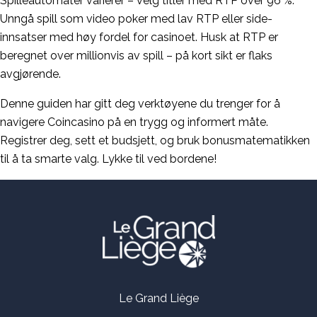
Spilleautomater varierer – velg titler med RTP over 96 %.
Unngå spill som video poker med lav RTP eller side-
innsatser med høy fordel for casinoet. Husk at RTP er
beregnet over millionvis av spill – på kort sikt er flaks
avgjørende.
Denne guiden har gitt deg verktøyene du trenger for å
navigere Coincasino på en trygg og informert måte.
Registrer deg, sett et budsjett, og bruk bonusmatematikken
til å ta smarte valg. Lykke til ved bordene!
Le Grand Liège