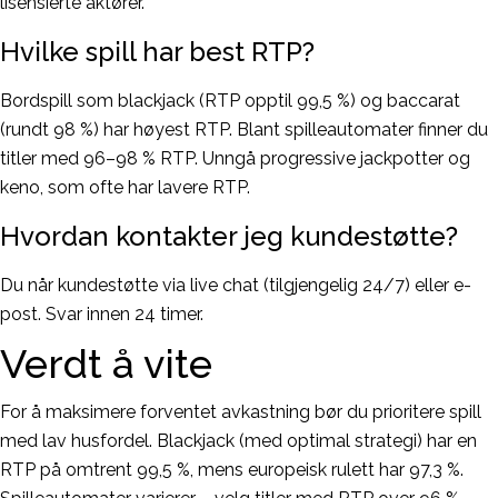
lisensierte aktører.
Hvilke spill har best RTP?
Bordspill som blackjack (RTP opptil 99,5 %) og baccarat
(rundt 98 %) har høyest RTP. Blant spilleautomater finner du
titler med 96–98 % RTP. Unngå progressive jackpotter og
keno, som ofte har lavere RTP.
Hvordan kontakter jeg kundestøtte?
Du når kundestøtte via live chat (tilgjengelig 24/7) eller e-
post. Svar innen 24 timer.
Verdt å vite
For å maksimere forventet avkastning bør du prioritere spill
med lav husfordel. Blackjack (med optimal strategi) har en
RTP på omtrent 99,5 %, mens europeisk rulett har 97,3 %.