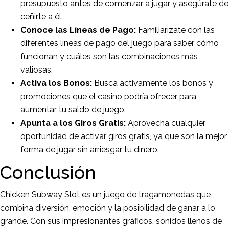
presupuesto antes de comenzar a jugar y asegúrate de
ceñirte a él.
Conoce las Líneas de Pago:
Familiarízate con las
diferentes líneas de pago del juego para saber cómo
funcionan y cuáles son las combinaciones más
valiosas.
Activa los Bonos:
Busca activamente los bonos y
promociones que el casino podría ofrecer para
aumentar tu saldo de juego.
Apunta a los Giros Gratis:
Aprovecha cualquier
oportunidad de activar giros gratis, ya que son la mejor
forma de jugar sin arriesgar tu dinero.
Conclusión
Chicken Subway Slot es un juego de tragamonedas que
combina diversión, emoción y la posibilidad de ganar a lo
grande. Con sus impresionantes gráficos, sonidos llenos de