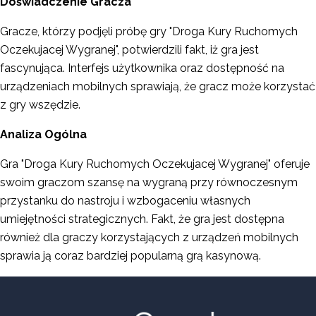
Doświadczenie Gracza
Gracze, którzy podjęli próbę gry "Droga Kury Ruchomych
Oczekujacej Wygranej", potwierdzili fakt, iż gra jest
fascynująca. Interfejs użytkownika oraz dostępność na
urządzeniach mobilnych sprawiają, że gracz może korzystać
z gry wszędzie.
Analiza Ogólna
Gra "Droga Kury Ruchomych Oczekujacej Wygranej" oferuje
swoim graczom szansę na wygraną przy równoczesnym
przystanku do nastroju i wzbogaceniu własnych
umiejętności strategicznych. Fakt, że gra jest dostępna
również dla graczy korzystających z urządzeń mobilnych
sprawia ją coraz bardziej popularną grą kasynową.