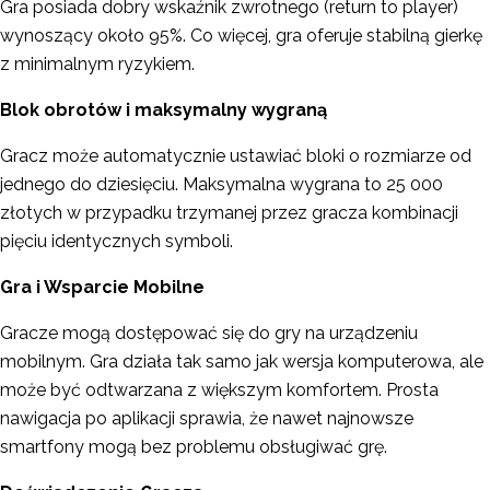
Gra posiada dobry wskaźnik zwrotnego (return to player)
wynoszący około 95%. Co więcej, gra oferuje stabilną gierkę
z minimalnym ryzykiem.
Blok obrotów i maksymalny wygraną
Gracz może automatycznie ustawiać bloki o rozmiarze od
jednego do dziesięciu. Maksymalna wygrana to 25 000
złotych w przypadku trzymanej przez gracza kombinacji
pięciu identycznych symboli.
Gra i Wsparcie Mobilne
Gracze mogą dostępować się do gry na urządzeniu
mobilnym. Gra działa tak samo jak wersja komputerowa, ale
może być odtwarzana z większym komfortem. Prosta
nawigacja po aplikacji sprawia, że nawet najnowsze
smartfony mogą bez problemu obsługiwać grę.