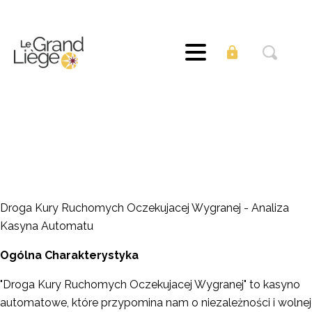
Droga Kury
Ruchomych
Oczekujacej
Wygranej
Droga Kury Ruchomych Oczekujacej Wygranej - Analiza
Kasyna Automatu
Ogólna Charakterystyka
"Droga Kury Ruchomych Oczekujacej Wygranej" to kasyno
automatowe, które przypomina nam o niezależności i wolnej