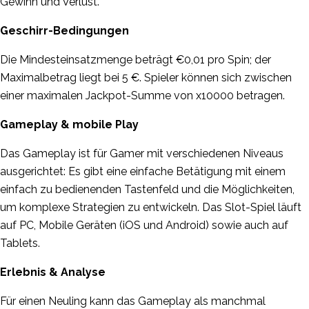
Gewinn und Verlust.
Geschirr-Bedingungen
Die Mindesteinsatzmenge beträgt €0,01 pro Spin; der
Maximalbetrag liegt bei 5 €. Spieler können sich zwischen
einer maximalen Jackpot-Summe von x10000 betragen.
Gameplay & mobile Play
Das Gameplay ist für Gamer mit verschiedenen Niveaus
ausgerichtet: Es gibt eine einfache Betätigung mit einem
einfach zu bedienenden Tastenfeld und die Möglichkeiten,
um komplexe Strategien zu entwickeln. Das Slot-Spiel läuft
auf PC, Mobile Geräten (iOS und Android) sowie auch auf
Tablets.
Erlebnis & Analyse
Für einen Neuling kann das Gameplay als manchmal