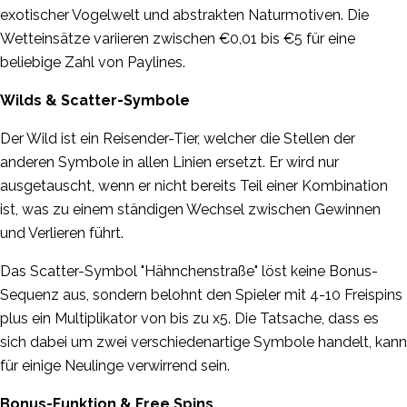
exotischer Vogelwelt und abstrakten Naturmotiven. Die
Wetteinsätze variieren zwischen €0,01 bis €5 für eine
beliebige Zahl von Paylines.
Wilds & Scatter-Symbole
Der Wild ist ein Reisender-Tier, welcher die Stellen der
anderen Symbole in allen Linien ersetzt. Er wird nur
ausgetauscht, wenn er nicht bereits Teil einer Kombination
ist, was zu einem ständigen Wechsel zwischen Gewinnen
und Verlieren führt.
Das Scatter-Symbol "Hähnchenstraße" löst keine Bonus-
Sequenz aus, sondern belohnt den Spieler mit 4-10 Freispins
plus ein Multiplikator von bis zu x5. Die Tatsache, dass es
sich dabei um zwei verschiedenartige Symbole handelt, kann
für einige Neulinge verwirrend sein.
Bonus-Funktion & Free Spins