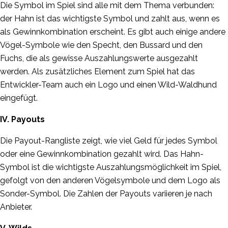
Die Symbol im Spiel sind alle mit dem Thema verbunden:
der Hahn ist das wichtigste Symbol und zahlt aus, wenn es
als Gewinnkombination erscheint. Es gibt auch einige andere
Vögel-Symbole wie den Specht, den Bussard und den
Fuchs, die als gewisse Auszahlungswerte ausgezahlt
werden. Als zusätzliches Element zum Spiel hat das
Entwickler-Team auch ein Logo und einen Wild-Waldhund
eingefügt.
IV. Payouts
Die Payout-Rangliste zeigt, wie viel Geld für jedes Symbol
oder eine Gewinnkombination gezahlt wird. Das Hahn-
Symbol ist die wichtigste Auszahlungsmöglichkeit im Spiel,
gefolgt von den anderen Vögelsymbole und dem Logo als
Sonder-Symbol. Die Zahlen der Payouts variieren je nach
Anbieter.