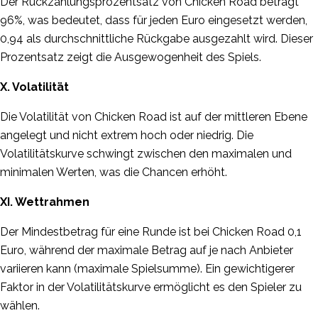
Der Rückzahlungsprozentsatz von Chicken Road beträgt
96%, was bedeutet, dass für jeden Euro eingesetzt werden,
0,94 als durchschnittliche Rückgabe ausgezahlt wird. Dieser
Prozentsatz zeigt die Ausgewogenheit des Spiels.
X. Volatilität
Die Volatilität von Chicken Road ist auf der mittleren Ebene
angelegt und nicht extrem hoch oder niedrig. Die
Volatilitätskurve schwingt zwischen den maximalen und
minimalen Werten, was die Chancen erhöht.
XI. Wettrahmen
Der Mindestbetrag für eine Runde ist bei Chicken Road 0,1
Euro, während der maximale Betrag auf je nach Anbieter
variieren kann (maximale Spielsumme). Ein gewichtigerer
Faktor in der Volatilitätskurve ermöglicht es den Spieler zu
wählen.