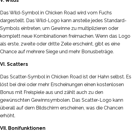
V. Wilds
Das Wild-Symbol in Chicken Road wird vom Fuchs
dargestellt. Das Wild-Logo kann anstelle jedes Standard-
Symbols eintreten, um Gewinne zu multiplizieren oder
komplett neue Kombinationen freimachen. Wenn das Logo
als erste, zweite oder dritte Zeile erscheint, gibt es eine
Chance auf mehrere Siege und mehr Bonusbeträge.
VI. Scatters
Das Scatter-Symbol in Chicken Road ist der Hahn selbst. Es
löst bei drei oder mehr Erscheinungen einen kostenlosen
Bonus mit Freispiele aus und zählt auch zu den
gewünschten Gewinnsymbolen. Das Scatter-Logo kann
überall auf dem Bildschirm erscheinen, was die Chancen
erhöht.
VII. Bonifunktionen