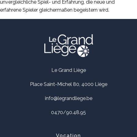
unvergleichliche Spiel- und Erfahrung, die neue und
erfahrene Spieler gleichermaßen begeistern wird.
Le Grand Liège
Place Saint-Michel 80, 4000 Liège
info@legrandliege.be
0470/90.48.95
Vocation