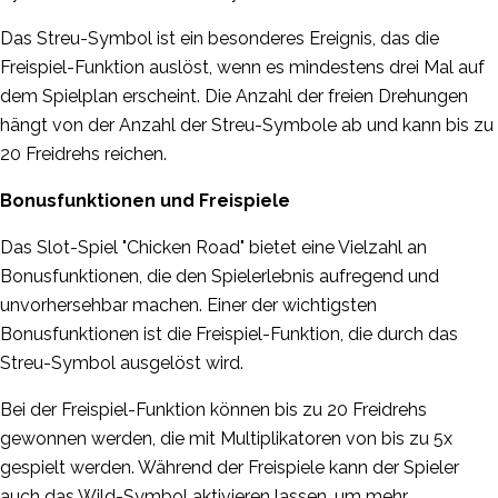
Das Streu-Symbol ist ein besonderes Ereignis, das die
Freispiel-Funktion auslöst, wenn es mindestens drei Mal auf
dem Spielplan erscheint. Die Anzahl der freien Drehungen
hängt von der Anzahl der Streu-Symbole ab und kann bis zu
20 Freidrehs reichen.
Bonusfunktionen und Freispiele
Das Slot-Spiel "Chicken Road" bietet eine Vielzahl an
Bonusfunktionen, die den Spielerlebnis aufregend und
unvorhersehbar machen. Einer der wichtigsten
Bonusfunktionen ist die Freispiel-Funktion, die durch das
Streu-Symbol ausgelöst wird.
Bei der Freispiel-Funktion können bis zu 20 Freidrehs
gewonnen werden, die mit Multiplikatoren von bis zu 5x
gespielt werden. Während der Freispiele kann der Spieler
auch das Wild-Symbol aktivieren lassen, um mehr