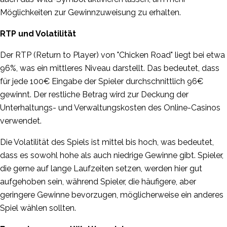
Möglichkeiten zur Gewinnzuweisung zu erhalten.
RTP und Volatilität
Der RTP (Return to Player) von "Chicken Road" liegt bei etwa
96%, was ein mittleres Niveau darstellt. Das bedeutet, dass
für jede 100€ Eingabe der Spieler durchschnittlich 96€
gewinnt. Der restliche Betrag wird zur Deckung der
Unterhaltungs- und Verwaltungskosten des Online-Casinos
verwendet.
Die Volatilität des Spiels ist mittel bis hoch, was bedeutet,
dass es sowohl hohe als auch niedrige Gewinne gibt. Spieler,
die gerne auf lange Laufzeiten setzen, werden hier gut
aufgehoben sein, während Spieler, die häufigere, aber
geringere Gewinne bevorzugen, möglicherweise ein anderes
Spiel wählen sollten.