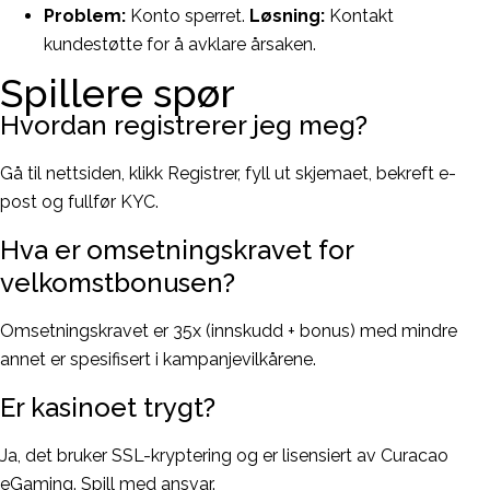
Problem:
Konto sperret.
Løsning:
Kontakt
kundestøtte for å avklare årsaken.
Spillere spør
Hvordan registrerer jeg meg?
Gå til nettsiden, klikk Registrer, fyll ut skjemaet, bekreft e-
post og fullfør KYC.
Hva er omsetningskravet for
velkomstbonusen?
Omsetningskravet er 35x (innskudd + bonus) med mindre
annet er spesifisert i kampanjevilkårene.
Er kasinoet trygt?
Ja, det bruker SSL-kryptering og er lisensiert av Curacao
eGaming. Spill med ansvar.