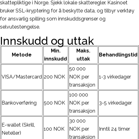
skattepliktige i Norge. Sjekk lokale skatteregler. Kasinoet
bruker SSL-kryptering for å beskytte data, og tilbyr verktøy
for ansvarlig spilling som innskuddsgrenser og
selvutestengelse.
Innskudd og uttak
Min.
Maks.
Metode
Behandlingstid
innskudd
uttak
50 000
VISA/Mastercard
200 NOK
NOK per
1-3 virkedager
transaksjon
100 000
Bankoverføring
500 NOK
NOK per
3-5 virkedager
transaksjon
30 000
E-wallet (Skrill,
100 NOK
NOK per
Inntil 24 timer
Neteller)
transaksjon