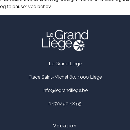
og ta pauser ved behov.
Le Grand Liège
Place Saint-Michel 80, 4000 Liège
info@legrandliege.be
0470/90.48.95
Vocation