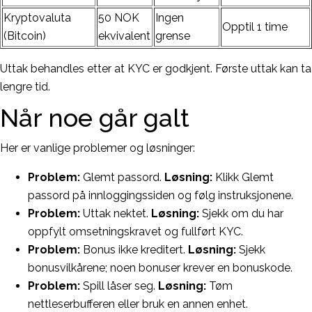
Kryptovaluta
50 NOK
Ingen
Opptil 1 time
(Bitcoin)
ekvivalent
grense
Uttak behandles etter at KYC er godkjent. Første uttak kan ta
lengre tid.
Når noe går galt
Her er vanlige problemer og løsninger:
Problem:
Glemt passord.
Løsning:
Klikk Glemt
passord på innloggingssiden og følg instruksjonene.
Problem:
Uttak nektet.
Løsning:
Sjekk om du har
oppfylt omsetningskravet og fullført KYC.
Problem:
Bonus ikke kreditert.
Løsning:
Sjekk
bonusvilkårene; noen bonuser krever en bonuskode.
Problem:
Spill låser seg.
Løsning:
Tøm
nettleserbufferen eller bruk en annen enhet.