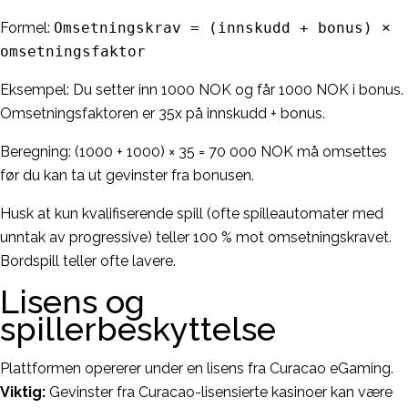
Formel:
Omsetningskrav = (innskudd + bonus) ×
omsetningsfaktor
Eksempel: Du setter inn 1000 NOK og får 1000 NOK i bonus.
Omsetningsfaktoren er 35x på innskudd + bonus.
Beregning: (1000 + 1000) × 35 = 70 000 NOK må omsettes
før du kan ta ut gevinster fra bonusen.
Husk at kun kvalifiserende spill (ofte spilleautomater med
unntak av progressive) teller 100 % mot omsetningskravet.
Bordspill teller ofte lavere.
Lisens og
spillerbeskyttelse
Plattformen opererer under en lisens fra Curacao eGaming.
Viktig:
Gevinster fra Curacao-lisensierte kasinoer kan være