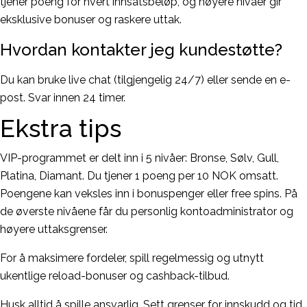
tjener poeng for hvert innsatsbeløp, og høyere nivåer gir
eksklusive bonuser og raskere uttak.
Hvordan kontakter jeg kundestøtte?
Du kan bruke live chat (tilgjengelig 24/7) eller sende en e-
post. Svar innen 24 timer.
Ekstra tips
VIP-programmet er delt inn i 5 nivåer: Bronse, Sølv, Gull,
Platina, Diamant. Du tjener 1 poeng per 10 NOK omsatt.
Poengene kan veksles inn i bonuspenger eller free spins. På
de øverste nivåene får du personlig kontoadministrator og
høyere uttaksgrenser.
For å maksimere fordeler, spill regelmessig og utnytt
ukentlige reload-bonuser og cashback-tilbud.
Husk alltid å spille ansvarlig. Sett grenser for innskudd og tid,