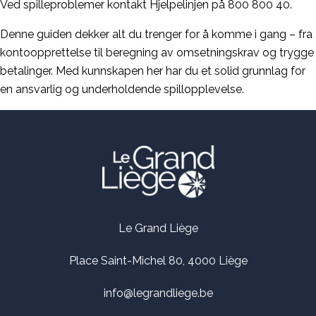
Ved spilleproblemer kontakt Hjelpelinjen på 800 800 40.
Denne guiden dekker alt du trenger for å komme i gang – fra
kontoopprettelse til beregning av omsetningskrav og trygge
betalinger. Med kunnskapen her har du et solid grunnlag for
en ansvarlig og underholdende spillopplevelse.
Le Grand Liège
Place Saint-Michel 80, 4000 Liège
info@legrandliege.be