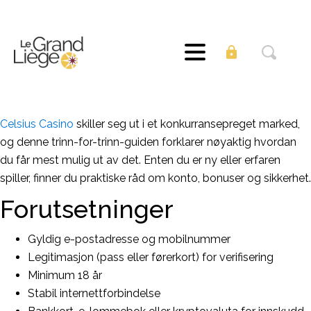
Celsius Casino
skiller seg ut i et konkurransepreget marked,
og denne trinn-for-trinn-guiden forklarer nøyaktig hvordan
du får mest mulig ut av det. Enten du er ny eller erfaren
spiller, finner du praktiske råd om konto, bonuser og sikkerhet.
Forutsetninger
Gyldig e-postadresse og mobilnummer
Legitimasjon (pass eller førerkort) for verifisering
Minimum 18 år
Stabil internettforbindelse