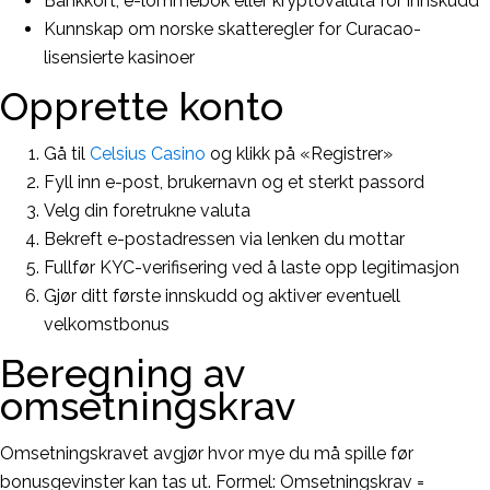
Bankkort, e-lommebok eller kryptovaluta for innskudd
Kunnskap om norske skatteregler for Curacao-
lisensierte kasinoer
Opprette konto
Gå til
Celsius Casino
og klikk på «Registrer»
Fyll inn e-post, brukernavn og et sterkt passord
Velg din foretrukne valuta
Bekreft e-postadressen via lenken du mottar
Fullfør KYC-verifisering ved å laste opp legitimasjon
Gjør ditt første innskudd og aktiver eventuell
velkomstbonus
Beregning av
omsetningskrav
Omsetningskravet avgjør hvor mye du må spille før
bonusgevinster kan tas ut. Formel: Omsetningskrav =