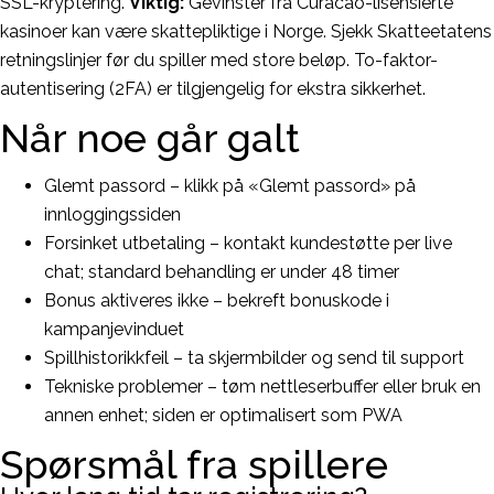
SSL-kryptering.
Viktig:
Gevinster fra Curacao-lisensierte
kasinoer kan være skattepliktige i Norge. Sjekk Skatteetatens
retningslinjer før du spiller med store beløp. To-faktor-
autentisering (2FA) er tilgjengelig for ekstra sikkerhet.
Når noe går galt
Glemt passord – klikk på «Glemt passord» på
innloggingssiden
Forsinket utbetaling – kontakt kundestøtte per live
chat; standard behandling er under 48 timer
Bonus aktiveres ikke – bekreft bonuskode i
kampanjevinduet
Spillhistorikkfeil – ta skjermbilder og send til support
Tekniske problemer – tøm nettleserbuffer eller bruk en
annen enhet; siden er optimalisert som PWA
Spørsmål fra spillere