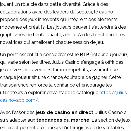
jouent un rôle clé dans cette diversité. Grâce à des
collaborations avec des leaders du secteur, le casino
propose des jeux innovants qui intègrent des éléments
modernes et créatifs. Les joueurs peuvent s'attendre à des
graphismes de haute qualité, ainsi qu'à des fonctionnalités
novatrices qui améliorent chaque session de jeu.
Un point essentiel à considérer est le
RTP
(retour au joueur),
qui varie selon les titres. Julius Casino s'engage à offrir des
jeux diversifiés avec des taux compétitifs, assurant que
chaque joueur ait une chance équitable de gagner. Cette
transparence renforce la confiance et encourage les
utilisateurs à explorer davantage le catalogue
https://julius-
casino-app.com/
.
Avec l'essor des
jeux de casino en direct
, Julius Casino a
su s'adapter aux
tendances du marché
. La section de jeux
en direct permet aux joueurs d'interagir avec de véritables