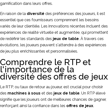
gamification dans leurs offres.
En raison de la
diversité
des préférences des joueurs, il est
essentiel que ces fournisseurs comprennent les besoins
variés de leur clientèle. Les innovations récentes incluent des
expériences de réalité virtuelle et augmentée, qui promettent
de redéfinir les standards des
jeux de table
. À travers ces
évolutions, les joueurs peuvent s'attendre à des expériences
de jeu plus enrichissantes et personnalisées.
Comprendre le RTP et
l'importance de la
diversité des offres de jeux
Le RTP, ou taux de retour au joueur, est crucial pour choisir
des
machines à sous
et des
jeux de table
. Un RTP élevé
signifie que les joueurs ont de meilleures chances de gagner,
renforçant ainsi la confiance dans les
offres de jeux
.