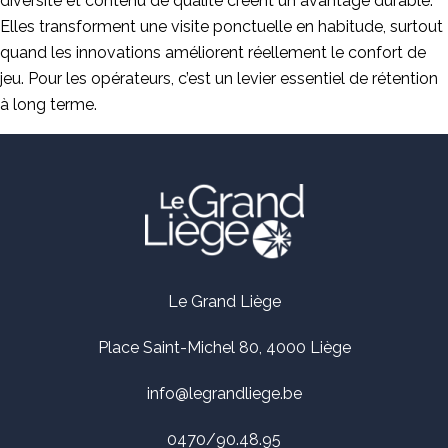
diversité et contenu de qualité créent un avantage durable.
Elles transforment une visite ponctuelle en habitude, surtout
quand les innovations améliorent réellement le confort de
jeu. Pour les opérateurs, c’est un levier essentiel de rétention
à long terme.
Le Grand Liège
Place Saint-Michel 80, 4000 Liège
info@legrandliege.be
0470/90.48.95