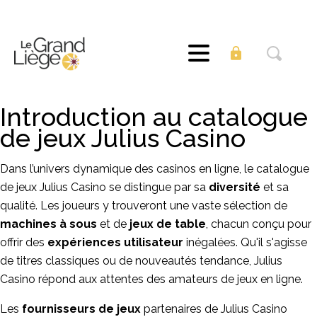
Introduction au catalogue
de jeux Julius Casino
Dans l’univers dynamique des casinos en ligne, le catalogue
de jeux Julius Casino se distingue par sa
diversité
et sa
qualité. Les joueurs y trouveront une vaste sélection de
machines à sous
et de
jeux de table
, chacun conçu pour
offrir des
expériences utilisateur
inégalées. Qu'il s'agisse
de titres classiques ou de nouveautés tendance, Julius
Casino répond aux attentes des amateurs de jeux en ligne.
Les
fournisseurs de jeux
partenaires de Julius Casino