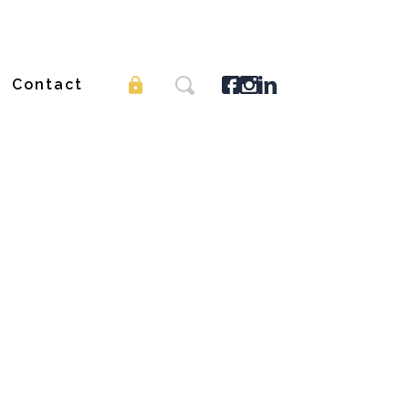
Contact