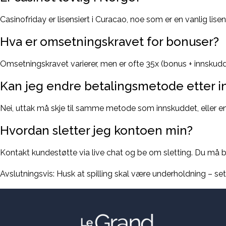
Casinofriday er lisensiert i Curacao, noe som er en vanlig li
Hva er omsetningskravet for bonuser?
Omsetningskravet varierer, men er ofte 35x (bonus + innskud
Kan jeg endre betalingsmetode etter 
Nei, uttak må skje til samme metode som innskuddet, eller en 
Hvordan sletter jeg kontoen min?
Kontakt kundestøtte via live chat og be om sletting. Du må be
Avslutningsvis: Husk at spilling skal være underholdning – sett