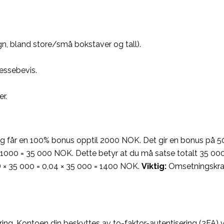
gn, bland store/små bokstaver og tall).
essebevis.
r.
og får en 100% bonus opptil 2000 NOK. Det gir en bonus på 5
 1000 = 35 000 NOK. Dette betyr at du må satse totalt 35 000
 × 35 000 = 0,04 × 35 000 = 1400 NOK.
Viktig:
Omsetningskrav
ring. Kontoen din beskyttes av to-faktor-autentisering (2FA) 