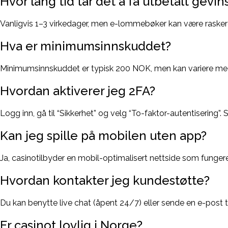
Hvor lang tid tar det å få utbetalt gevin
Vanligvis 1–3 virkedager, men e-lommebøker kan være rasker
Hva er minimumsinnskuddet?
Minimumsinnskuddet er typisk 200 NOK, men kan variere me
Hvordan aktiverer jeg 2FA?
Logg inn, gå til “Sikkerhet” og velg “To-faktor-autentiserin
Kan jeg spille på mobilen uten app?
Ja, casinotilbyder en mobil-optimalisert nettside som funger
Hvordan kontakter jeg kundestøtte?
Du kan benytte live chat (åpent 24/7) eller sende en e-post 
Er casinot lovlig i Norge?