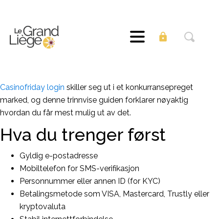
Casinofriday login
skiller seg ut i et konkurransepreget
marked, og denne trinnvise guiden forklarer nøyaktig
hvordan du får mest mulig ut av det.
Hva du trenger først
Gyldig e-postadresse
Mobiltelefon for SMS-verifikasjon
Personnummer eller annen ID (for KYC)
Betalingsmetode som VISA, Mastercard, Trustly eller
kryptovaluta