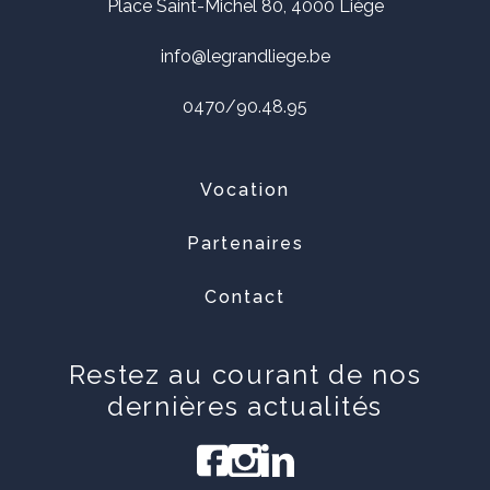
Place Saint-Michel 80, 4000 Liège
info@legrandliege.be
0470/90.48.95
Vocation
Partenaires
Contact
Restez au courant de nos
dernières actualités