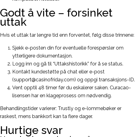
Godt å vite – forsinket
uttak
Hvis et uttak tar lengre tid enn forventet, følg disse trinnene:
Sjekk e-posten din for eventuelle forespørsler om
ytterligere dokumentasjon.
Logg inn og gå til “Uttakshistorikk” for å se status.
Kontakt kundestøtte på chat eller e-post
(support@casinofriday.com) og oppgi transaksjons-ID.
Vent opptil 48 timer før du eskalerer saken. Curacao-
lisensen har en klageprosess om nødvendig.
Behandlingstider varierer: Trustly og e-lommebøker er
raskest, mens bankkort kan ta flere dager.
Hurtige svar