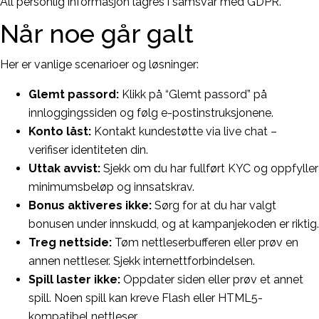
All personlig informasjon lagres i samsvar med GDPR.
Når noe går galt
Her er vanlige scenarioer og løsninger:
Glemt passord:
Klikk på “Glemt passord” på
innloggingssiden og følg e-postinstruksjonene.
Konto låst:
Kontakt kundestøtte via live chat –
verifiser identiteten din.
Uttak avvist:
Sjekk om du har fullført KYC og oppfyller
minimumsbeløp og innsatskrav.
Bonus aktiveres ikke:
Sørg for at du har valgt
bonusen under innskudd, og at kampanjekoden er riktig.
Treg nettside:
Tøm nettleserbufferen eller prøv en
annen nettleser. Sjekk internettforbindelsen.
Spill laster ikke:
Oppdater siden eller prøv et annet
spill. Noen spill kan kreve Flash eller HTML5-
kompatibel nettleser.